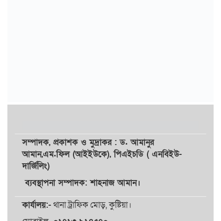
সম্পাদক,
প্রকাশক
ও
মুদ্রাকর
: ড. আমানুর
আমান,
এম.ফিল (আইইউকে), পিএইচডি ( এনবিইউ-
দার্জিলিং)
ব্যবস্থাপনা সম্পাদক: শাহনাজ আমান।
কার্যালয়:-
থানা ট্রাফিক মোড়, কুষ্টিয়া।