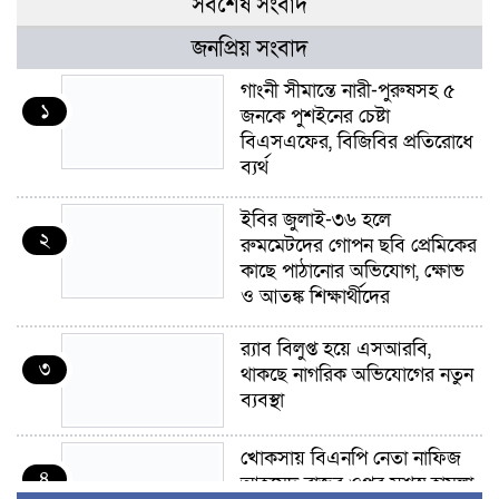
সর্বশেষ সংবাদ
জনপ্রিয় সংবাদ
গাংনী সীমান্তে নারী-পুরুষসহ ৫
১
জনকে পুশইনের চেষ্টা
বিএসএফের, বিজিবির প্রতিরোধে
ব্যর্থ
ইবির জুলাই-৩৬ হলে
২
রুমমেটদের গোপন ছবি প্রেমিকের
কাছে পাঠানোর অভিযোগ, ক্ষোভ
ও আতঙ্ক শিক্ষার্থীদের
র‍্যাব বিলুপ্ত হয়ে এসআরবি,
৩
থাকছে নাগরিক অভিযোগের নতুন
ব্যবস্থা
খোকসায় বিএনপি নেতা নাফিজ
৪
আহমেদ রাজুর ওপর সশস্ত্র হামলা,