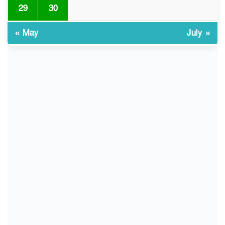
29
30
ভোরে ঝিনাইদহ সীমান্তে জটলা
৯
দেখে বিএসএফের রাবার বুলেট,
বাংলাদেশি আহত
« May
July »
চুয়াডাঙ্গা/ প্রথম স্ত্রীকে নিয়ে
১০
মালয়েশিয়ায়, দ্বিতীয় স্ত্রী
বুলডোজার দিয়ে ভাঙলো স্বামীর
বাড়ি