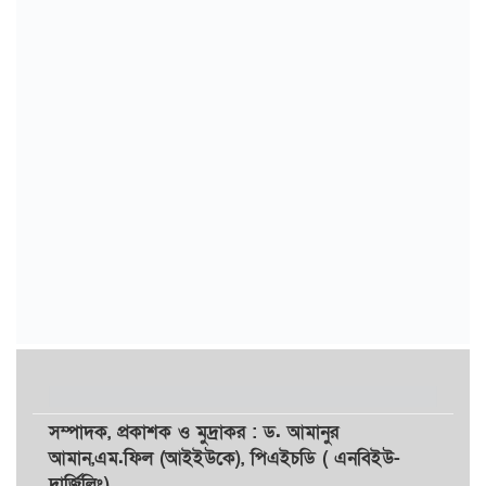
সম্পাদক,
প্রকাশক
ও
মুদ্রাকর
: ড. আমানুর
আমান,
এম.ফিল (আইইউকে), পিএইচডি ( এনবিইউ-
দার্জিলিং)