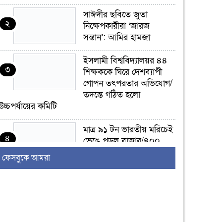
সাঈদীর ছবিতে জুতা
২
নিক্ষেপকারীরা ‘জারজ
সন্তান’: আমির হামজা
ইসলামী বিশ্ববিদ্যালয়র ৪৪
৩
শিক্ষককে ঘিরে দেশব্যাপী
গোপন তৎপরতার অভিযোগ/
তদন্তে গঠিত হলো
উচ্চপর্যায়ের কমিটি
মাত্র ৯১ টন ভারতীয় মরিচেই
৪
ভেঙে পড়ল বাজার/৪০০
টাকা কেজি দাম কে ধরে
ফেসবুকে আমরা
রেখেছিল?
জুলাই আন্দোলন ছিল
৫
সম্মিলিত, লক্ষ্য হওয়া উচিত
ঐক্য ও রাষ্ট্রগঠন