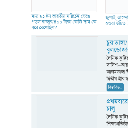
মাত্র ৯১ টন ভারতীয় মরিচেই ভেঙে
জুলাই আন্দোল
পড়ল বাজার/৪০০ টাকা কেজি দাম কে
হওয়া উচিত ঐ
ধরে রেখেছিল?
চুয়াডাঙ্গা/
বুলডোজার
দৈনিক কুষ
সালিশ—আর এ
আলমডাঙ্গা উ
দ্বিতীয় স্ত্রী
বিস্তারিত...
প্রথমবার
চালু
দৈনিক কুষ্ট
শিক্ষাপ্রতিষ