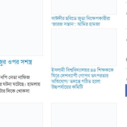
সাঈদীর ছবিতে জুতা নিক্ষেপকারীরা
‘জারজ সন্তান’: আমির হামজা
 ওপর সশস্ত্র
ইসলামী বিশ্ববিদ্যালয়র ৪৪ শিক্ষককে
ঘিরে দেশব্যাপী গোপন তৎপরতার
িএনপি নেতা নাফিজ
অভিযোগ/ তদন্তে গঠিত হলো
মলার ঘটনা ঘটেছে। হামলায়
উচ্চপর্যায়ের কমিটি
০টার দিকে খোকসা