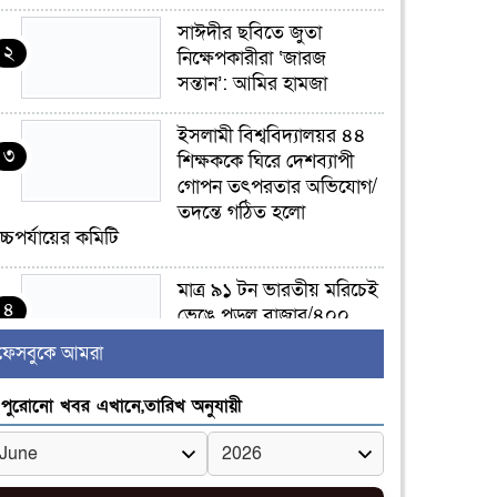
সাঈদীর ছবিতে জুতা
২
নিক্ষেপকারীরা ‘জারজ
সন্তান’: আমির হামজা
ইসলামী বিশ্ববিদ্যালয়র ৪৪
৩
শিক্ষককে ঘিরে দেশব্যাপী
গোপন তৎপরতার অভিযোগ/
তদন্তে গঠিত হলো
চ্চপর্যায়ের কমিটি
মাত্র ৯১ টন ভারতীয় মরিচেই
৪
ভেঙে পড়ল বাজার/৪০০
টাকা কেজি দাম কে ধরে
ফেসবুকে আমরা
েখেছিল?
পুরোনো খবর এখানে,তারিখ অনুযায়ী
জুলাই আন্দোলন ছিল
৫
সম্মিলিত, লক্ষ্য হওয়া উচিত
ঐক্য ও রাষ্ট্রগঠন