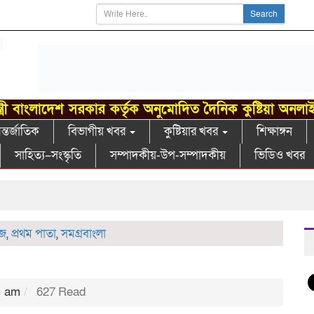
Search
্ত্রী বাংলাদেশ সরকার কর্তৃক অনুমোদিত দৈনিক কুষ্টিয়া অনলা
্তর্জাতিক
বিভাগীয় খবর
কুষ্টিয়ার খবর
শিক্ষাঙ্গন
সাহিত্য–সংস্কৃতি
সম্পাদকীয়-উপ-সম্পাদকীয়
ভিডিও খবর
খ
উজ
,
প্রথম পাতা
,
সমগ্রবাংলা
1 am
627 Read