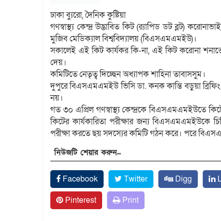
ঢাকা ব্যুরো, দৈনিক কুষ্টিয়া
গণস্বাস্থ্য কেন্দ্র উদ্ভাবিত কিট (র‌্যাপিড ডট ব্লট) করোন
মুজিব মেডিক্যাল বিশ্ববিদ্যালয় (বিএসএমএমইউ)।
সকালেই এই কিট কার্যকর কি-না, এই কিট করোনা শনাক্ত
দেয়।
কমিটিতে নেতৃত্ব দিচ্ছেন অধ্যাপক শাহিনা তাবাসসুম।
দুপুরে বিএসএমএমইউ ভিসি ডা. কনক কান্তি বড়ুয়া ব্রিফ
নয়।
গত ৩০ এপ্রিল গণস্বাস্থ্য কেন্দ্রকে বিএসএমএমইউতে কিট
কিটের কার্যকারিতা পরীক্ষার জন্য বিএসএমএমইউকে চি
পরীক্ষা করতে ছয় সদস্যের কমিটি গঠন করে। পরে বিএসএম
নিউজটি শেয়ার করুন..
Facebook
Twitter
Digg
L
Pinterest
Print