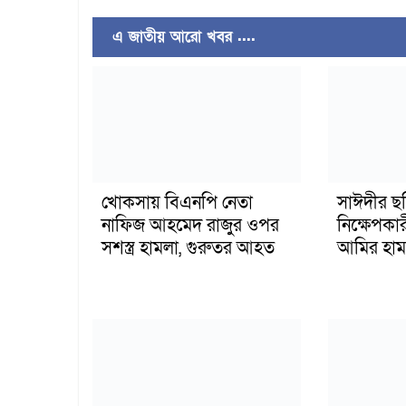
এ জাতীয় আরো খবর ....
খোকসায় বিএনপি নেতা
সাঈদীর ছ
নাফিজ আহমেদ রাজুর ওপর
নিক্ষেপকার
সশস্ত্র হামলা, গুরুতর আহত
আমির হাম