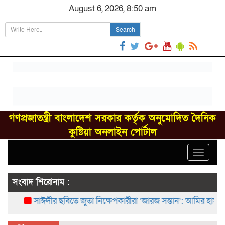
August 6, 2026, 8:50 am
Search
গণপ্রজাতন্ত্রী বাংলাদেশ সরকার কর্তৃক অনুমোদিত দৈনিক
কুষ্টিয়া অনলাইন পোর্টাল
Toggle
navigat
সংবাদ শিরোনাম :
সাঈদীর ছবিতে জুতা নিক্ষেপকারীরা ‘জারজ সন্তান’: আমির হামজা