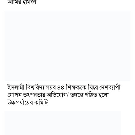
আমির হামজা
ইসলামী বিশ্ববিদ্যালয়র ৪৪ শিক্ষককে ঘিরে দেশব্যাপী
গোপন তৎপরতার অভিযোগ/ তদন্তে গঠিত হলো
উচ্চপর্যায়ের কমিটি