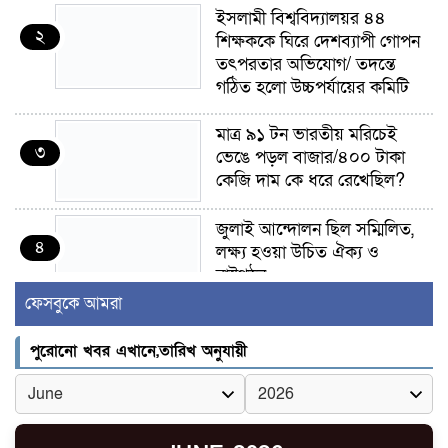
ইসলামী বিশ্ববিদ্যালয়র ৪৪
২
শিক্ষককে ঘিরে দেশব্যাপী গোপন
তৎপরতার অভিযোগ/ তদন্তে
গঠিত হলো উচ্চপর্যায়ের কমিটি
মাত্র ৯১ টন ভারতীয় মরিচেই
৩
ভেঙে পড়ল বাজার/৪০০ টাকা
কেজি দাম কে ধরে রেখেছিল?
জুলাই আন্দোলন ছিল সম্মিলিত,
৪
লক্ষ্য হওয়া উচিত ঐক্য ও
রাষ্ট্রগঠন
ফেসবুকে আমরা
ভোরে ঝিনাইদহ সীমান্তে জটলা
৫
দেখে বিএসএফের রাবার বুলেট,
পুরোনো খবর এখানে,তারিখ অনুযায়ী
বাংলাদেশি আহত
চুয়াডাঙ্গা/ প্রথম স্ত্রীকে নিয়ে
৬
মালয়েশিয়ায়, দ্বিতীয় স্ত্রী