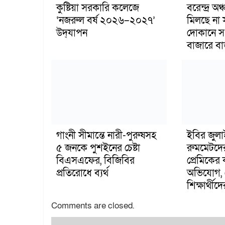
কুষ্টিয়া সরকারি কলেজে
বরেন্দ্র অ
‘নজরুল বর্ষ ২০২৬–২০২৭’
মিলছে না 
উদ্‌যাপন
দোকানে স
বাজারে ব
গাংনী সীমান্তে নারী-পুরুষসহ
ইবির জুল
৫ জনকে পুশইনের চেষ্টা
রুমমেটদে
বিএসএফের, বিজিবির
প্রেমিকের
প্রতিরোধে ব্যর্থ
অভিযোগ, 
শিক্ষার্থীদে
Comments are closed.