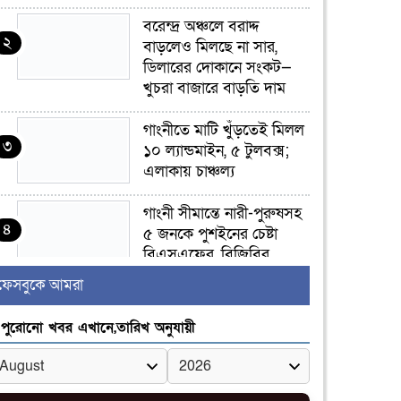
বরেন্দ্র অঞ্চলে বরাদ্দ
২
বাড়লেও মিলছে না সার,
ডিলারের দোকানে সংকট—
খুচরা বাজারে বাড়তি দাম
গাংনীতে মাটি খুঁড়তেই মিলল
৩
১০ ল্যান্ডমাইন, ৫ টুলবক্স;
এলাকায় চাঞ্চল্য
গাংনী সীমান্তে নারী-পুরুষসহ
৪
৫ জনকে পুশইনের চেষ্টা
বিএসএফের, বিজিবির
প্রতিরোধে ব্যর্থ
ফেসবুকে আমরা
ইবির জুলাই-৩৬ হলে
পুরোনো খবর এখানে,তারিখ অনুযায়ী
৫
রুমমেটদের গোপন ছবি
প্রেমিকের কাছে পাঠানোর
অভিযোগ, ক্ষোভ ও আতঙ্ক
িক্ষার্থীদের