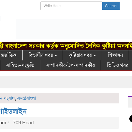
Search
্ত্রী বাংলাদেশ সরকার কর্তৃক অনুমোদিত দৈনিক কুষ্টিয়া অনলা
্তর্জাতিক
বিভাগীয় খবর
কুষ্টিয়ার খবর
শিক্ষাঙ্গন
সাহিত্য–সংস্কৃতি
সম্পাদকীয়-উপ-সম্পাদকীয়
ভিডিও খবর
ক
ধান সংবাদ
,
সমগ্রবাংলা
 গাইডলাইন
 am
709 Read