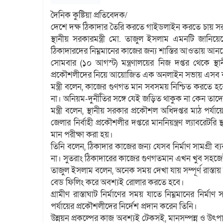
দৈনিক কুষ্টিয়া প্রতিবেদক/
দেশে দক্ষ ঠিকাদার তৈরি করতে গাইডলাইন করতে চায় স
স্থানীয় সরকারমন্ত্রী মো. তাজুল ইসলাম এমনটি জানি
ঠিকাদারদের নিম্নমানের কাজের জন্য শাস্তির আওতায় আনতে 
সোমবার (১০ আগস্ট) মন্ত্রণালয়ের নিজ দপ্তর থেকে স্
প্রকৌশলীদের নিয়ে আয়োজিত এক অনলাইন সভায় এসব কথা
মন্ত্রী বলেন, কাজের গুণগত মান সবসময় নিশ্চিত করতে হব
না। অনিয়ম-দুর্নীতির সঙ্গে যেই জড়িত থাকুক না কেন তা
মন্ত্রী বলেন, স্থানীয় সরকার প্রকৌশল অধিদপ্তর মাঠ পর্যা
জেলার নির্বাহী প্রকৌশলীর দপ্তরে মাননিয়ন্ত্রণ ল্যাবরেটর
মান পরীক্ষা করা হয়।
তিনি বলেন, ঠিকাদার কাজের জন্য যেসব নির্মাণ সামগ্রী
না। সুতরাং ঠিকাদারের কাজের গুণগতমান এখন খুব সহজেই
তাজুল ইসলাম বলেন, অনেক সময় দেখা যায় সম্পূর্ণ রাস্তা
বেড ফিলিং করে অবশ্যই রোলার করতে হবে।
গ্রামীণ রাস্তাঘাট নির্মাণের সময় যাতে নিম্নমানের নির্ম
পর্যায়ের প্রকৌশলীদের নির্দেশ প্রদান করেন তিনি।
উন্নয়ন প্রকল্পের কাজ অবশ্যই টেকসই, মানসম্পন্ন ও 