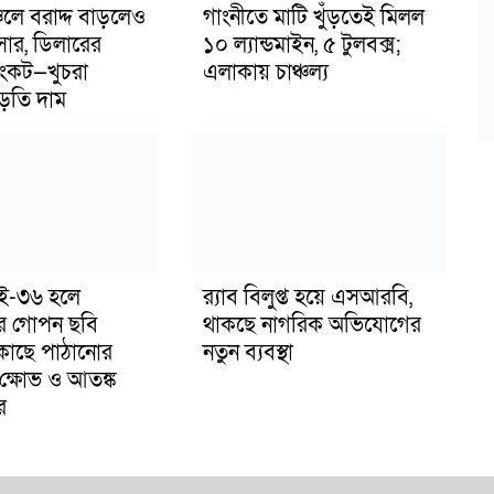
ঞ্চলে বরাদ্দ বাড়লেও
গাংনীতে মাটি খুঁড়তেই মিলল
সার, ডিলারের
১০ ল্যান্ডমাইন, ৫ টুলবক্স;
ংকট—খুচরা
এলাকায় চাঞ্চল্য
াড়তি দাম
াই-৩৬ হলে
র‍্যাব বিলুপ্ত হয়ে এসআরবি,
র গোপন ছবি
থাকছে নাগরিক অভিযোগের
 কাছে পাঠানোর
নতুন ব্যবস্থা
ক্ষোভ ও আতঙ্ক
র