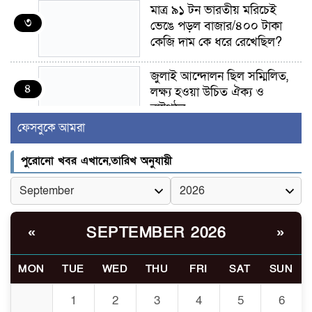
মাত্র ৯১ টন ভারতীয় মরিচেই
৩
ভেঙে পড়ল বাজার/৪০০ টাকা
কেজি দাম কে ধরে রেখেছিল?
জুলাই আন্দোলন ছিল সম্মিলিত,
৪
লক্ষ্য হওয়া উচিত ঐক্য ও
রাষ্ট্রগঠন
ফেসবুকে আমরা
ভোরে ঝিনাইদহ সীমান্তে জটলা
৫
দেখে বিএসএফের রাবার বুলেট,
পুরোনো খবর এখানে,তারিখ অনুযায়ী
বাংলাদেশি আহত
চুয়াডাঙ্গা/ প্রথম স্ত্রীকে নিয়ে
৬
মালয়েশিয়ায়, দ্বিতীয় স্ত্রী
SEPTEMBER 2026
«
»
বুলডোজার দিয়ে ভাঙলো স্বামীর
বাড়ি
MON
TUE
WED
THU
FRI
SAT
SUN
প্রথমবারের মতো এমপিওভুক্ত
1
2
3
4
5
6
৭
শিক্ষকদের বদলি কার্যক্রম চালু