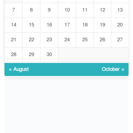
7
8
9
10
11
12
13
গবেষণার আগে গবেষণার ভিত্তি:
14
15
16
17
18
19
20
৮
বিশ্ববিদ্যালয় কি প্রস্তুত?
21
22
23
24
25
26
27
ইসলামী বিশ্ববিদ্যালয়ে
28
29
30
৯
ওরিয়েন্টেশন/ খাদ্যে হতাশার স্বাদ
« August
October »
যাত্রার মঞ্চে নেমে এলো নীরবতা,
১০
বিদায় কিংবদন্তি খলনায়ক
তকরিম উদ্দিন খান