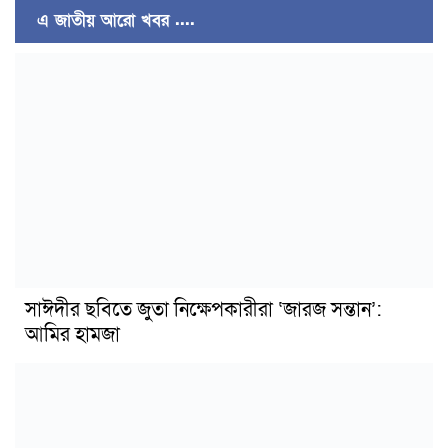
এ জাতীয় আরো খবর ....
সাঈদীর ছবিতে জুতা নিক্ষেপকারীরা ‘জারজ সন্তান’:
আমির হামজা