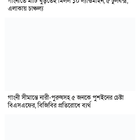
গাংনীতে মাটি খুঁড়তেই মিলল ১০ ল্যান্ডমাইন, ৫ টুলবক্স;
এলাকায় চাঞ্চল্য
গাংনী সীমান্তে নারী-পুরুষসহ ৫ জনকে পুশইনের চেষ্টা
বিএসএফের, বিজিবির প্রতিরোধে ব্যর্থ