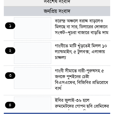
সর্বশেষ সংবাদ
জনপ্রিয় সংবাদ
বরেন্দ্র অঞ্চলে বরাদ্দ বাড়লেও
১
মিলছে না সার, ডিলারের দোকানে
সংকট—খুচরা বাজারে বাড়তি দাম
গাংনীতে মাটি খুঁড়তেই মিলল ১০
২
ল্যান্ডমাইন, ৫ টুলবক্স; এলাকায়
চাঞ্চল্য
গাংনী সীমান্তে নারী-পুরুষসহ ৫
৩
জনকে পুশইনের চেষ্টা
বিএসএফের, বিজিবির প্রতিরোধে
ব্যর্থ
ইবির জুলাই-৩৬ হলে
৪
রুমমেটদের গোপন ছবি প্রেমিকের
কাছে পাঠানোর অভিযোগ, ক্ষোভ