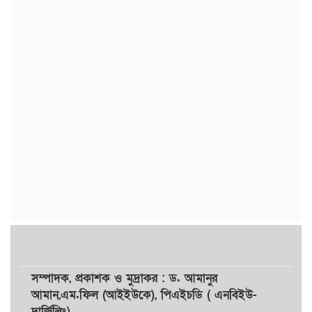
সম্পাদক,
প্রকাশক
ও
মুদ্রাকর
: ড. আমানুর
আমান,
এম.ফিল (আইইউকে), পিএইচডি ( এনবিইউ-
দার্জিলিং)