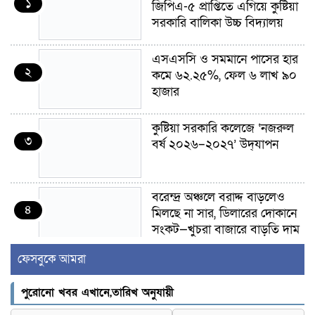
১
জিপিএ-৫ প্রাপ্তিতে এগিয়ে কুষ্টিয়া
সরকারি বালিকা উচ্চ বিদ্যালয়
এসএসসি ও সমমানে পাসের হার
২
কমে ৬২.২৫%, ফেল ৬ লাখ ৯০
হাজার
কুষ্টিয়া সরকারি কলেজে ‘নজরুল
৩
বর্ষ ২০২৬–২০২৭’ উদ্‌যাপন
বরেন্দ্র অঞ্চলে বরাদ্দ বাড়লেও
৪
মিলছে না সার, ডিলারের দোকানে
সংকট—খুচরা বাজারে বাড়তি দাম
ফেসবুকে আমরা
গাংনীতে মাটি খুঁড়তেই মিলল ১০
৫
ল্যান্ডমাইন, ৫ টুলবক্স; এলাকায়
পুরোনো খবর এখানে,তারিখ অনুযায়ী
চাঞ্চল্য