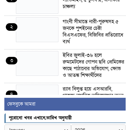
চাঞ্চল্য
গাংনী সীমান্তে নারী-পুরুষসহ ৫
২
জনকে পুশইনের চেষ্টা
বিএসএফের, বিজিবির প্রতিরোধে
ব্যর্থ
ইবির জুলাই-৩৬ হলে
৩
রুমমেটদের গোপন ছবি প্রেমিকের
কাছে পাঠানোর অভিযোগ, ক্ষোভ
ও আতঙ্ক শিক্ষার্থীদের
র‍্যাব বিলুপ্ত হয়ে এসআরবি,
৪
থাকছে নাগরিক অভিযোগের নতুন
ব্যবস্থা
ফেসবুকে আমরা
খোকসায় বিএনপি নেতা নাফিজ
পুরোনো খবর এখানে,তারিখ অনুযায়ী
৫
আহমেদ রাজুর ওপর সশস্ত্র হামলা,