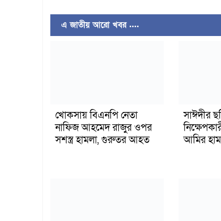
এ জাতীয় আরো খবর ....
খোকসায় বিএনপি নেতা
সাঈদীর ছ
নাফিজ আহমেদ রাজুর ওপর
নিক্ষেপকার
সশস্ত্র হামলা, গুরুতর আহত
আমির হাম