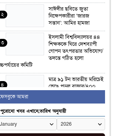
সাঈদীর ছবিতে জুতা
২
নিক্ষেপকারীরা ‘জারজ
সন্তান’: আমির হামজা
ইসলামী বিশ্ববিদ্যালয়র ৪৪
৩
শিক্ষককে ঘিরে দেশব্যাপী
গোপন তৎপরতার অভিযোগ/
তদন্তে গঠিত হলো
চ্চপর্যায়ের কমিটি
মাত্র ৯১ টন ভারতীয় মরিচেই
৪
ভেঙে পড়ল বাজার/৪০০
টাকা কেজি দাম কে ধরে
ফেসবুকে আমরা
েখেছিল?
পুরোনো খবর এখানে,তারিখ অনুযায়ী
জুলাই আন্দোলন ছিল
৫
সম্মিলিত, লক্ষ্য হওয়া উচিত
ঐক্য ও রাষ্ট্রগঠন