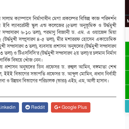
সালাম ক্যাম্পাসে নির্মাণাধীন মেগা প্রকল্পের বিভিন্ন কাজ পরিদর্শন
 ল্যাবরেটরী স্কুল এন্ড কলেজের (৫তলা অনুভূমিক ও উর্দ্ধমুখী
ী সম্প্রসারণ ৬-১০ তলা), পরমাণু বিজ্ঞানী ড. এম. এ ওয়াজেদ মিয়া
রি-২ (উর্দ্ধমুখী সম্প্্র্সারণ ৪-৫ তলা), মীর মশাররফ হোসেন একাডেমিক
্ধমুখী সম্প্রসারণ ৩ তলা), ব্যবসায় প্রশাসন অনুষদের (উর্দ্ধমুখী সম্প্রসারণ
ণ ৩ তলা) ও টিএসসিসি’র (উর্দ্ধমুখী সম্প্রসারণ ২য় তলা)’র চলমান নির্মাণ
সার্বিক বিষয়ে খোঁজ নেন।
ায় প্রশাসন অনুষদের ডিন প্রফেসর ড. রুহুল আমিন, বঙ্গমাতা শেখ
্ডল, ইইই বিভাগের সভাপতি প্রফেসর ড. আব্দুল মোমিন, প্রধান নির্বাহী
ল্পনা ও উন্নয়ন বিভাগের পরিচালক (ভারঃ) এইচ, এম, আলী হাসান।
inkedin
Reddit
Google Plus