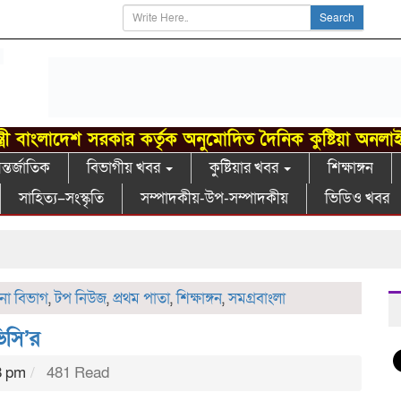
Search
্ত্রী বাংলাদেশ সরকার কর্তৃক অনুমোদিত দৈনিক কুষ্টিয়া অনলা
্তর্জাতিক
বিভাগীয় খবর
কুষ্টিয়ার খবর
শিক্ষাঙ্গন
সাহিত্য–সংস্কৃতি
সম্পাদকীয়-উপ-সম্পাদকীয়
ভিডিও খবর
খ
না বিভাগ
,
টপ নিউজ
,
প্রথম পাতা
,
শিক্ষাঙ্গন
,
সমগ্রবাংলা
িসি’র
8 pm
481 Read