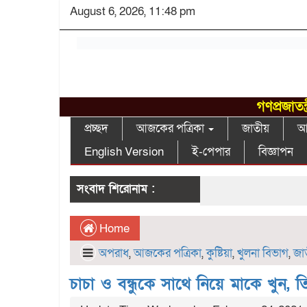
August 6, 2026, 11:48 pm
গণপ্রজাতন
প্রচ্ছদ
আজকের পত্রিকা
জাতীয়
আন
English Version
ই-পেপার
বিজ্ঞাপন
সংবাদ শিরোনাম :
Home
অপরাধ
,
আজকের পত্রিকা
,
কুষ্টিয়া
,
খুলনা বিভাগ
,
জাত
চাচা ও বন্ধুকে সাথে নিয়ে মাকে খুন