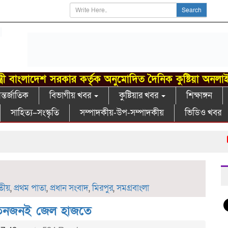
Search
্ত্রী বাংলাদেশ সরকার কর্তৃক অনুমোদিত দৈনিক কুষ্টিয়া অনলা
্তর্জাতিক
বিভাগীয় খবর
কুষ্টিয়ার খবর
শিক্ষাঙ্গন
সাহিত্য–সংস্কৃতি
সম্পাদকীয়-উপ-সম্পাদকীয়
ভিডিও খবর
খো
ীয়
,
প্রথম পাতা
,
প্রধান সংবাদ
,
মিরপুর
,
সমগ্রবাংলা
, তিনজনই জেল হাজতে