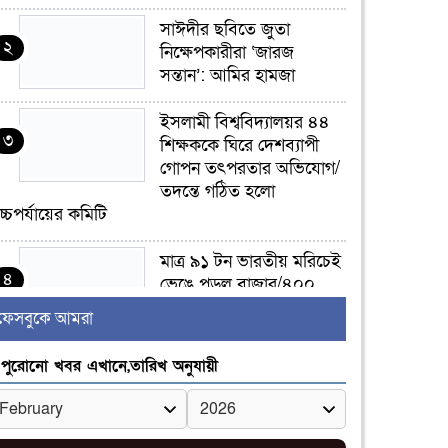
সাঈদীর ছবিতে জুতা
২
নিক্ষেপকারীরা ‘জারজ
সন্তান’: আমির হামজা
ইসলামী বিশ্ববিদ্যালয়র ৪৪
৩
শিক্ষককে ঘিরে দেশব্যাপী
গোপন তৎপরতার অভিযোগ/
তদন্তে গঠিত হলো
চ্চপর্যায়ের কমিটি
মাত্র ৯১ টন ভারতীয় মরিচেই
৪
ভেঙে পড়ল বাজার/৪০০
টাকা কেজি দাম কে ধরে
ফেসবুকে আমরা
েখেছিল?
পুরোনো খবর এখানে,তারিখ অনুযায়ী
জুলাই আন্দোলন ছিল
৫
সম্মিলিত, লক্ষ্য হওয়া উচিত
ঐক্য ও রাষ্ট্রগঠন