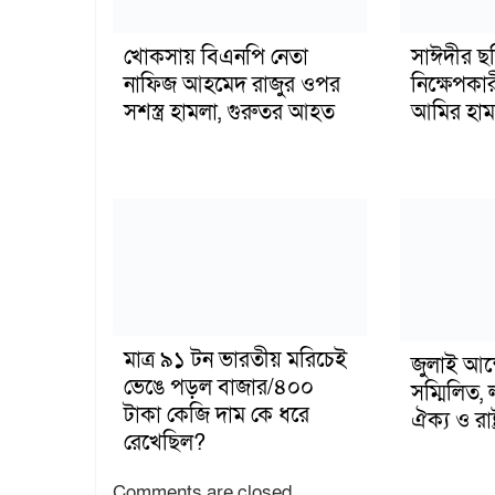
খোকসায় বিএনপি নেতা
সাঈদীর ছ
নাফিজ আহমেদ রাজুর ওপর
নিক্ষেপকার
সশস্ত্র হামলা, গুরুতর আহত
আমির হাম
মাত্র ৯১ টন ভারতীয় মরিচেই
জুলাই আন
ভেঙে পড়ল বাজার/৪০০
সম্মিলিত, 
টাকা কেজি দাম কে ধরে
ঐক্য ও রাষ্
রেখেছিল?
Comments are closed.