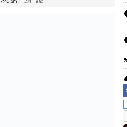
 7:49 pm
594 Read
উ
র