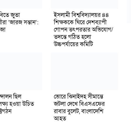
বিতে জুতা
ইসলামী বিশ্ববিদ্যালয়র ৪৪
ীরা ‘জারজ সন্তান’:
শিক্ষককে ঘিরে দেশব্যাপী
জা
গোপন তৎপরতার অভিযোগ/
তদন্তে গঠিত হলো
উচ্চপর্যায়ের কমিটি
্দোলন ছিল
ভোরে ঝিনাইদহ সীমান্তে
লক্ষ্য হওয়া উচিত
জটলা দেখে বিএসএফের
ট্রগঠন
রাবার বুলেট, বাংলাদেশি
আহত