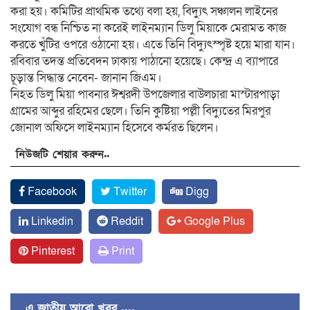
করা হয়। কমিটির প্রাথমিক তথ্যে বলা হয়, বিদ্যুৎ সঞ্চালন লাইনের
সংযোগ বন্ধ নিশ্চিত না করেই লাইনম্যান ডিলু মিয়াকে মেরামত কাজ
করতে খুঁটির ওপরে ওঠানো হয়। এতে তিনি বিদ্যুৎস্পৃষ্ট হয়ে মারা যান।
রবিবার তদন্ত প্রতিবেদন ঢাকায় পাঠানো হয়েছে। কেন্দ্র এ ব্যাপারে
চূড়ান্ত সিদ্ধান্ত নেবেন- জানান জিএম।
নিহত ডিলু মিয়া পাবনার ঈশ্বরদী উপজেলার বাউলচারা মাস্টারপাড়া
গ্রামের আব্দুর রহিমের ছেলে। তিনি কুষ্টিয়া পল্লী বিদ্যুতের মিরপুর
জোনাল অফিসে লাইনম্যান হিসেবে কর্মরত ছিলেন।
নিউজটি শেয়ার করুন..
Facebook
Twitter
Digg
Linkedin
Reddit
Google Plus
Pinterest
Print
এ জাতীয় আরো খবর ....