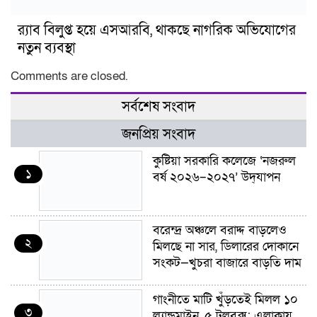
র‍্যাব বিলুপ্ত হয়ে এসআরবি, থাকছে নাগরিক অভিযোগের
নতুন ব্যবস্থা
Comments are closed.
সর্বশেষ সংবাদ
জনপ্রিয় সংবাদ
কুষ্টিয়া সরকারি কলেজে ‘নজরুল
১
বর্ষ ২০২৬–২০২৭’ উদ্‌যাপন
বরেন্দ্র অঞ্চলে বরাদ্দ বাড়লেও
২
মিলছে না সার, ডিলারের দোকানে
সংকট—খুচরা বাজারে বাড়তি দাম
গাংনীতে মাটি খুঁড়তেই মিলল ১০
৩
ল্যান্ডমাইন, ৫ টুলবক্স; এলাকায়