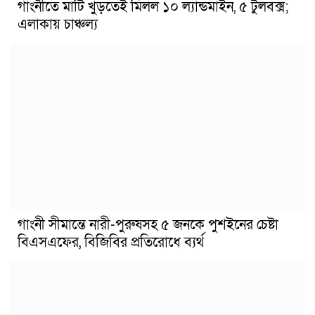
গাংনীতে মাটি খুঁড়তেই মিলল ১০ ল্যান্ডমাইন, ৫ টুলবক্স;
এলাকায় চাঞ্চল্য
গাংনী সীমান্তে নারী-পুরুষসহ ৫ জনকে পুশইনের চেষ্টা
বিএসএফের, বিজিবির প্রতিরোধে ব্যর্থ