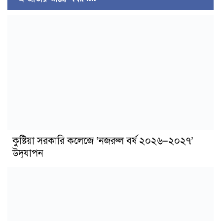
কুষ্টিয়া সরকারি কলেজে ‘নজরুল বর্ষ ২০২৬–২০২৭’
উদ্‌যাপন