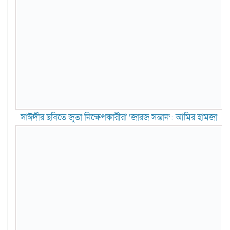
সাঈদীর ছবিতে জুতা নিক্ষেপকারীরা ‘জারজ সন্তান’: আমির হামজা