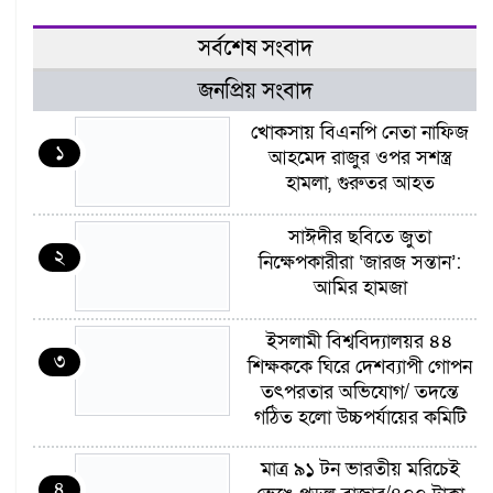
সর্বশেষ সংবাদ
জনপ্রিয় সংবাদ
খোকসায় বিএনপি নেতা নাফিজ
১
আহমেদ রাজুর ওপর সশস্ত্র
হামলা, গুরুতর আহত
সাঈদীর ছবিতে জুতা
২
নিক্ষেপকারীরা ‘জারজ সন্তান’:
আমির হামজা
ইসলামী বিশ্ববিদ্যালয়র ৪৪
৩
শিক্ষককে ঘিরে দেশব্যাপী গোপন
তৎপরতার অভিযোগ/ তদন্তে
গঠিত হলো উচ্চপর্যায়ের কমিটি
মাত্র ৯১ টন ভারতীয় মরিচেই
৪