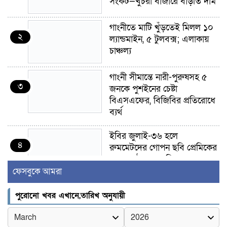
সংকট—খুচরা বাজারে বাড়তি দাম
গাংনীতে মাটি খুঁড়তেই মিলল ১০
২
ল্যান্ডমাইন, ৫ টুলবক্স; এলাকায়
চাঞ্চল্য
গাংনী সীমান্তে নারী-পুরুষসহ ৫
৩
জনকে পুশইনের চেষ্টা
বিএসএফের, বিজিবির প্রতিরোধে
ব্যর্থ
ইবির জুলাই-৩৬ হলে
৪
রুমমেটদের গোপন ছবি প্রেমিকের
কাছে পাঠানোর অভিযোগ, ক্ষোভ
ও আতঙ্ক শিক্ষার্থীদের
ফেসবুকে আমরা
র‍্যাব বিলুপ্ত হয়ে এসআরবি,
পুরোনো খবর এখানে,তারিখ অনুযায়ী
৫
থাকছে নাগরিক অভিযোগের নতুন
ব্যবস্থা