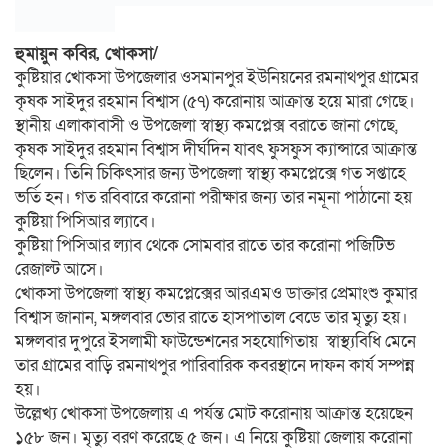
হুমায়ুন কবির, খোকসা/
কুষ্টিয়ার খোকসা উপজেলার ওসমানপুর ইউনিয়নের রমনাথপুর গ্রামের
কৃষক সাইদুর রহমান বিশ্বাস (৫৭) করোনায় আক্রান্ত হয়ে মারা গেছে।
স্থানীয় এলাকাবাসী ও উপজেলা স্বাস্থ্য কমপ্লেক্স বরাতে জানা গেছে,
কৃষক সাইদুর রহমান বিশ্বাস দীর্ঘদিন যাবৎ ফুসফুস ক্যান্সারে আক্রান্ত
ছিলেন। তিনি চিকিৎসার জন্য উপজেলা স্বাস্থ্য কমপ্লেক্সে গত সপ্তাহে
ভর্তি হন। গত রবিবারে করোনা পরীক্ষার জন্য তার নমূনা পাঠানো হয়
কুষ্টিয়া পিসিআর ল্যাবে।
কুষ্টিয়া পিসিআর ল্যাব থেকে সোমবার রাতে তার করোনা পজিটিভ
রেজাল্ট আসে।
খোকসা উপজেলা স্বাস্থ্য কমপ্লেক্সের আরএমও ডাক্তার প্রেমাংশু কুমার
বিশ্বাস জানান, মঙ্গলবার ভোর রাতে হাসপাতাল বেডে তার মৃত্যু হয়।
মঙ্গলবার দুপুরে ইসলামী ফাউন্ডেশনের সহযোগিতায় স্বাস্থ্যবিধি মেনে
তার গ্রামের বাড়ি রমনাথপুর পারিবারিক কবরস্থানে দাফন কার্য সম্পন্ন
হয়।
উল্লেখ্য খোকসা উপজেলায় এ পর্যন্ত মোট করোনায় আক্রান্ত হয়েছেন
১৫৮ জন। মৃত্যু বরণ করেছে ৫ জন। এ নিয়ে কুষ্টিয়া জেলায় করোনা