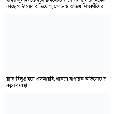
ইবির জুলাই-৩৬ হলে রুমমেটদের গোপন ছবি প্রেমিকের
কাছে পাঠানোর অভিযোগ, ক্ষোভ ও আতঙ্ক শিক্ষার্থীদের
র‍্যাব বিলুপ্ত হয়ে এসআরবি, থাকছে নাগরিক অভিযোগের
নতুন ব্যবস্থা