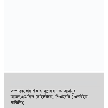
সম্পাদক,
প্রকাশক
ও
মুদ্রাকর
: ড. আমানুর
আমান,
এম.ফিল (আইইউকে), পিএইচডি ( এনবিইউ-
দার্জিলিং)