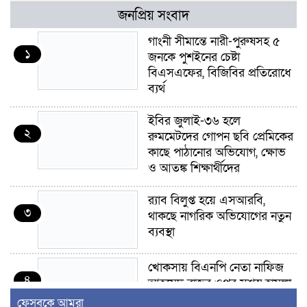
জনপ্রিয় সংবাদ
গাংনী সীমান্তে নারী-পুরুষসহ ৫
১
জনকে পুশইনের চেষ্টা
বিএসএফের, বিজিবির প্রতিরোধে
ব্যর্থ
ইবির জুলাই-৩৬ হলে
২
রুমমেটদের গোপন ছবি প্রেমিকের
কাছে পাঠানোর অভিযোগ, ক্ষোভ
ও আতঙ্ক শিক্ষার্থীদের
র‍্যাব বিলুপ্ত হয়ে এসআরবি,
৩
থাকছে নাগরিক অভিযোগের নতুন
ব্যবস্থা
খোকসায় বিএনপি নেতা নাফিজ
৪
আহমেদ রাজুর ওপর সশস্ত্র হামলা,
গুরুতর আহত
ফেসবুকে আমরা