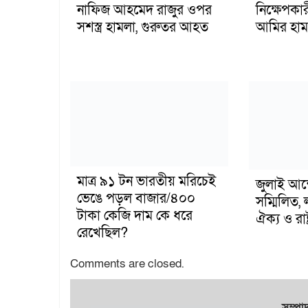
নাফিজ আহমেদ রাজুর ওপর
নিক্ষেপকার
সশস্ত্র হামলা, গুরুতর আহত
আমির হাম
মাত্র ৯১ টন ভারতীয় মরিচেই
জুলাই আন
ভেঙে পড়ল বাজার/৪০০
সম্মিলিত, 
টাকা কেজি দাম কে ধরে
ঐক্য ও রাষ্
রেখেছিল?
Comments are closed.
সম্প