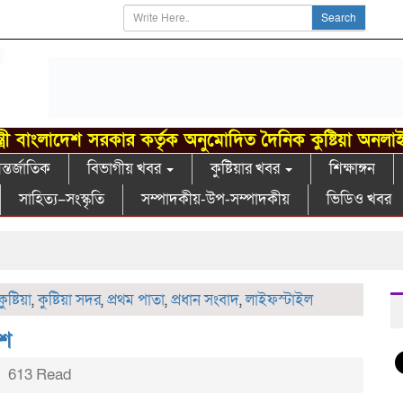
Search
্ত্রী বাংলাদেশ সরকার কর্তৃক অনুমোদিত দৈনিক কুষ্টিয়া অনলা
্তর্জাতিক
বিভাগীয় খবর
কুষ্টিয়ার খবর
শিক্ষাঙ্গন
সাহিত্য–সংস্কৃতি
সম্পাদকীয়-উপ-সম্পাদকীয়
ভিডিও খবর
খো
কুষ্টিয়া
,
কুষ্টিয়া সদর
,
প্রথম পাতা
,
প্রধান সংবাদ
,
লাইফস্টাইল
িশ
613 Read