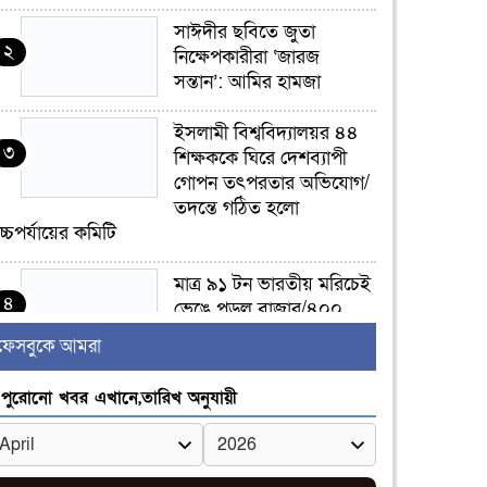
সাঈদীর ছবিতে জুতা
২
নিক্ষেপকারীরা ‘জারজ
সন্তান’: আমির হামজা
ইসলামী বিশ্ববিদ্যালয়র ৪৪
৩
শিক্ষককে ঘিরে দেশব্যাপী
গোপন তৎপরতার অভিযোগ/
তদন্তে গঠিত হলো
চ্চপর্যায়ের কমিটি
মাত্র ৯১ টন ভারতীয় মরিচেই
৪
ভেঙে পড়ল বাজার/৪০০
টাকা কেজি দাম কে ধরে
ফেসবুকে আমরা
েখেছিল?
পুরোনো খবর এখানে,তারিখ অনুযায়ী
জুলাই আন্দোলন ছিল
৫
সম্মিলিত, লক্ষ্য হওয়া উচিত
ঐক্য ও রাষ্ট্রগঠন