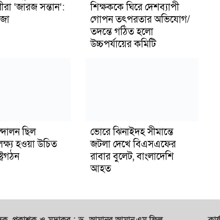
ীরা ‘জারজ সন্তান’:
শিক্ষককে ঘিরে দেশব্যাপী
জা
গোপন তৎপরতার অভিযোগ/
তদন্তে গঠিত হলো
উচ্চপর্যায়ের কমিটি
্দোলন ছিল
ভোরে ঝিনাইদহ সীমান্তে
লক্ষ্য হওয়া উচিত
জটলা দেখে বিএসএফের
ট্রগঠন
রাবার বুলেট, বাংলাদেশি
আহত
াদক,
প্রকাশক
ও
মুদ্রাকর
: ড. আমানুর আমান,
এম.ফিল
কার্