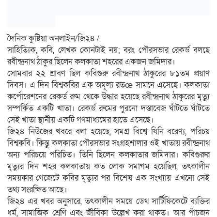
দৈনিক কুষ্টিয়া অনলাইন/জি২৪ /
সাহিত্যিক, কবি, লেখক কোনটাই নয়; বরং পৌরসভার রেকর্ড বলছে
রবীন্দ্রনাথ ঠাকুর ছিলেন কলকাতা শহরের একজন জমিদার।
সোমবার ২২ শ্রাবণ ছিল কবিগুরু রবীন্দ্রনাথ ঠাকুরের ৮১তম প্রয়াণ
দিবস। এ দিন বিশ্বকবির এক অমূল্য রতœ সামনে এসেছে। কলকাতা
কর্পোরেশনের রেকর্ড রুম থেকে উদ্ধার হয়েছে রবীন্দ্রনাথ ঠাকুরের মৃত্যু
সম্পর্কিত একটি খাতা। রেকর্ড রুমের পুরনো দস্তাবেজ ঘাঁটতে ঘাঁটতে
সেই খাতা স্থানীয় একটি গণমাধ্যমের হাতে এসেছে।
জি২৪ নিউজের খবরে বলা হয়েছে, সমগ্র বিশ্বে যিনি বরেণ্য, পরিচয়
বিশ্বকবি। কিন্তু কলকাতা পৌরসভার সংগ্রহশালার ওই খাতায় রবীন্দ্রনাথ
অন্য পরিচয়ে পরিচিত। তিনি ছিলেন কলকাতার জমিদার। কবিগুরুর
মৃত্যুর দিন শহর কলকাতায় কত লোক সমাগম হয়েছিল, তৎকালীন
সময়কার গেজেটে কবির মৃত্যুর পর বিশেষ এক সংখ্যায় এখনো সেই
তথ্য সংরক্ষিত আছে।
জি২৪ এর খবর অনুসারে, তৎকালীন সময়ে ডেথ সার্টিফিকেটে ব্যক্তির
ধর্ম, সামাজিক শ্রেণি এবং জীবিকা উল্লেখ করা থাকত। আর পাঁচজন