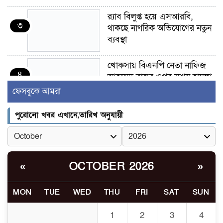
র‍্যাব বিলুপ্ত হয়ে এসআরবি,
৩
থাকছে নাগরিক অভিযোগের নতুন
ব্যবস্থা
খোকসায় বিএনপি নেতা নাফিজ
৪
আহমেদ রাজুর ওপর সশস্ত্র হামলা,
গুরুতর আহত
ফেসবুকে আমরা
সাঈদীর ছবিতে জুতা
পুরোনো খবর এখানে,তারিখ অনুযায়ী
৫
নিক্ষেপকারীরা ‘জারজ সন্তান’:
আমির হামজা
ইসলামী বিশ্ববিদ্যালয়র ৪৪
OCTOBER 2026
«
»
৬
শিক্ষককে ঘিরে দেশব্যাপী গোপন
তৎপরতার অভিযোগ/ তদন্তে
MON
TUE
WED
THU
FRI
SAT
SUN
গঠিত হলো উচ্চপর্যায়ের কমিটি
1
2
3
4
মাত্র ৯১ টন ভারতীয় মরিচেই