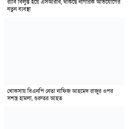
র‍্যাব বিলুপ্ত হয়ে এসআরবি, থাকছে নাগরিক অভিযোগের
নতুন ব্যবস্থা
খোকসায় বিএনপি নেতা নাফিজ আহমেদ রাজুর ওপর
সশস্ত্র হামলা, গুরুতর আহত