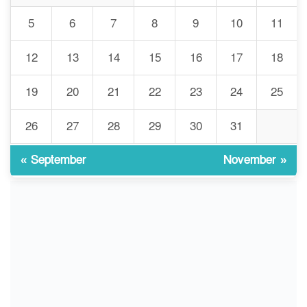
৭
ভেঙে পড়ল বাজার/৪০০ টাকা
5
6
7
8
9
10
11
কেজি দাম কে ধরে রেখেছিল?
12
13
14
15
16
17
18
জুলাই আন্দোলন ছিল সম্মিলিত,
৮
লক্ষ্য হওয়া উচিত ঐক্য ও
19
20
21
22
23
24
25
রাষ্ট্রগঠন
26
27
28
29
30
31
ভোরে ঝিনাইদহ সীমান্তে জটলা
৯
দেখে বিএসএফের রাবার বুলেট,
বাংলাদেশি আহত
« September
November »
চুয়াডাঙ্গা/ প্রথম স্ত্রীকে নিয়ে
১০
মালয়েশিয়ায়, দ্বিতীয় স্ত্রী
বুলডোজার দিয়ে ভাঙলো স্বামীর
বাড়ি