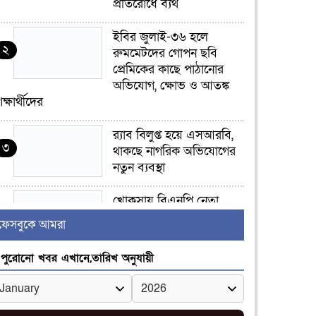
প্রতিরোধে ব্যর্থ
ইবির জুলাই-৩৬ হলে
২
রুমমেটদের গোপন ছবি
প্রেমিকের কাছে পাঠানোর
অভিযোগ, ক্ষোভ ও আতঙ্ক
িক্ষার্থীদের
র‍্যাব বিলুপ্ত হয়ে এসআরবি,
৩
থাকছে নাগরিক অভিযোগের
নতুন ব্যবস্থা
খোকসায় বিএনপি নেতা
৪
নাফিজ আহমেদ রাজুর ওপর
ফেসবুকে আমরা
সশস্ত্র হামলা, গুরুতর আহত
পুরোনো খবর এখানে,তারিখ অনুযায়ী
সাঈদীর ছবিতে জুতা
৫
নিক্ষেপকারীরা ‘জারজ
সন্তান’: আমির হামজা