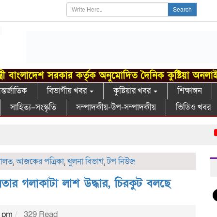
Search
্ত্রী বাংলাদেশ সরকার কর্তৃক অনুমোদিত দৈনিক কুষ্টিয়া অনলা
্তর্জাতিক
বিভাগীয় খবর
কুষ্টিয়ার খবর
শিক্ষাঙ্গন
সাহিত্য–সংস্কৃতি
সম্পাদকীয়-উপ-সম্পাদকীয়
ভিডিও খবর
গ
ালত
,
আজকের পত্রিকা
,
খুলনা বিভাগ
,
টপ নিউজ
তার গলাকাটা লাশ উদ্ধার, চিরকুট বলছে
3 pm
329 Read