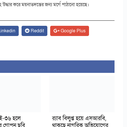
েহ উদ্ধার করে ময়নাতদন্তের জন্য মর্গে পাঠানো হয়েছে।
inkedin
Reddit
Google Plus
াই-৩৬ হলে
র‍্যাব বিলুপ্ত হয়ে এসআরবি,
র গোপন ছবি
থাকছে নাগরিক অভিযোগের