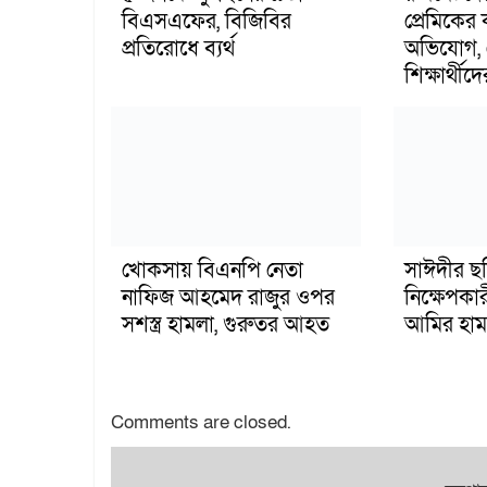
বিএসএফের, বিজিবির
প্রেমিকের
প্রতিরোধে ব্যর্থ
অভিযোগ, 
শিক্ষার্থীদে
খোকসায় বিএনপি নেতা
সাঈদীর ছ
নাফিজ আহমেদ রাজুর ওপর
নিক্ষেপকার
সশস্ত্র হামলা, গুরুতর আহত
আমির হাম
Comments are closed.