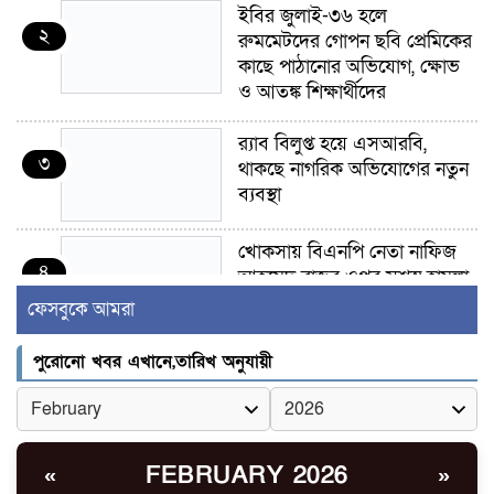
ইবির জুলাই-৩৬ হলে
২
রুমমেটদের গোপন ছবি প্রেমিকের
কাছে পাঠানোর অভিযোগ, ক্ষোভ
ও আতঙ্ক শিক্ষার্থীদের
র‍্যাব বিলুপ্ত হয়ে এসআরবি,
৩
থাকছে নাগরিক অভিযোগের নতুন
ব্যবস্থা
খোকসায় বিএনপি নেতা নাফিজ
৪
আহমেদ রাজুর ওপর সশস্ত্র হামলা,
গুরুতর আহত
ফেসবুকে আমরা
সাঈদীর ছবিতে জুতা
পুরোনো খবর এখানে,তারিখ অনুযায়ী
৫
নিক্ষেপকারীরা ‘জারজ সন্তান’:
আমির হামজা
ইসলামী বিশ্ববিদ্যালয়র ৪৪
FEBRUARY 2026
«
»
৬
শিক্ষককে ঘিরে দেশব্যাপী গোপন