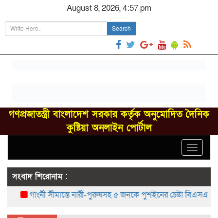
August 8, 2026, 4:57 pm
Search
গণপ্রজাতন্ত্রী বাংলাদেশ সরকার কর্তৃক অনুমোদিত দৈনিক
কুষ্টিয়া অনলাইন পোর্টাল
Toggle
navigat
সংবাদ শিরোনাম :
গাংনী সীমান্তে নারী-পুরুষসহ ৫ জনকে পুশইনের চেষ্টা বিএসএফের, বিজিব