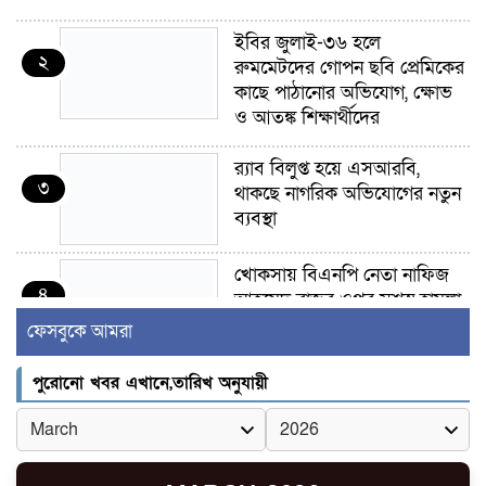
ইবির জুলাই-৩৬ হলে
২
রুমমেটদের গোপন ছবি প্রেমিকের
কাছে পাঠানোর অভিযোগ, ক্ষোভ
ও আতঙ্ক শিক্ষার্থীদের
র‍্যাব বিলুপ্ত হয়ে এসআরবি,
৩
থাকছে নাগরিক অভিযোগের নতুন
ব্যবস্থা
খোকসায় বিএনপি নেতা নাফিজ
৪
আহমেদ রাজুর ওপর সশস্ত্র হামলা,
গুরুতর আহত
ফেসবুকে আমরা
সাঈদীর ছবিতে জুতা
পুরোনো খবর এখানে,তারিখ অনুযায়ী
৫
নিক্ষেপকারীরা ‘জারজ সন্তান’:
আমির হামজা