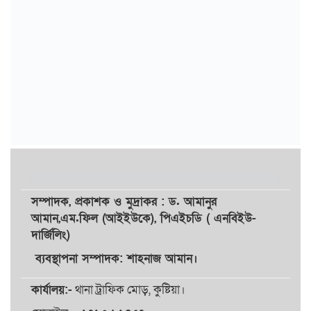
সম্পাদক,
প্রকাশক
ও
মুদ্রাকর
: ড. আমানুর
আমান,
এম.ফিল (আইইউকে), পিএইচডি ( এনবিইউ-
দার্জিলিং)
ব্যবস্থাপনা সম্পাদক: শাহনাজ আমান।
কার্যালয়:-
থানা ট্রাফিক মোড়, কুষ্টিয়া।