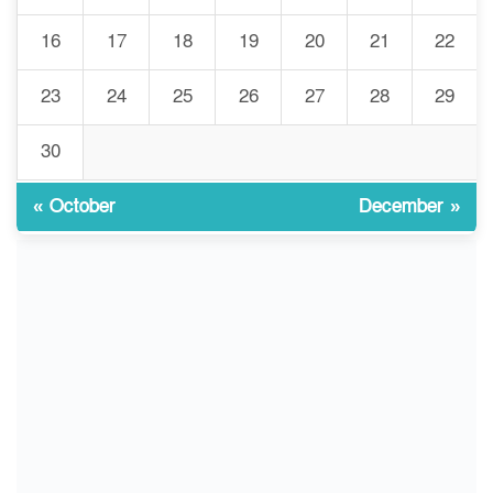
বাংলাদেশি আহত
16
17
18
19
20
21
22
চুয়াডাঙ্গা/ প্রথম স্ত্রীকে নিয়ে
23
24
25
26
27
28
29
৯
মালয়েশিয়ায়, দ্বিতীয় স্ত্রী
বুলডোজার দিয়ে ভাঙলো স্বামীর
30
বাড়ি
« October
December »
প্রথমবারের মতো এমপিওভুক্ত
১০
শিক্ষকদের বদলি কার্যক্রম চালু