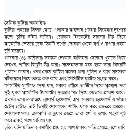
দৈনিক কুষ্টিয়া অনলাইন/
কুষ্টিয়া শহরের সিঙ্গার মোড় এলাকার মাহতাব প্লাজায় সিনেমার দৃশ্যের
মতো চুরির ঘটনা ঘটেছে। চোরচক্র টয়লেটের দরজার নিচ দিয়ে
মার্কেটের ভেতরে ঢুকে তিনটি স্বর্ণের দোকান থেকে স্বর্ণ ও রূপার গহনা
চুরি করেছে।
শুক্রবার (৩১ অক্টোবর) সকালে দোকান মালিকরা দোকান খুলতে গিয়ে
দেখেন, শাটার কিছুটা উঁচু করা। সন্দেহজনক মনে হলে তারা বিষয়টি
পুলিশে জানান। খবর পেয়ে কুষ্টিয়া মডেল থানা পুলিশ ও র‌্যাব সদস্যরা
ঘটনাস্থলে গিয়ে তদন্ত শুরু করে এবং সিসিটিভি ফুটেজ সংগ্রহ করে।
সিসিটিভি ফুটেজে দেখা যায়, সকাল পৌনে আটটার দিকে মুখোশ পরা
দুই যুবক মার্কেটের টয়লেটের দরজার নিচ দিয়ে ভেতরে প্রবেশ করে।
এরপর তারা ক্রমান্বয়ে ব্রাদার্স জুয়েলার্স, এস. সরকার জুয়েলার্স ও সমির
চেইন হাউজ—এই তিনটি দোকানের শাটার ফাঁক করে ভেতরে ঢোকে।
দোকানগুলোর আলমারি ও ড্রয়ার ভেঙে তারা স্বর্ণ ও রূপার গহনা লুট
করে একই পথে বেরিয়ে যায়।
চুরির ঘটনায় তিন ব্যবসায়ীর প্রায় ২০ লাখ টাকার ক্ষতি হয়েছে বলে দাবি