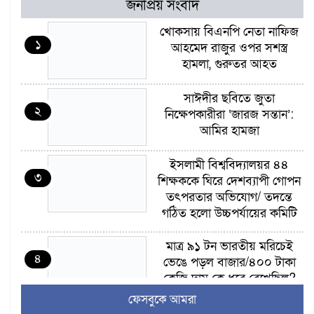
জনপ্রিয় সংবাদ
খোকসায় বিএনপি নেতা নাফিজ
১
আহমেদ রাজুর ওপর সশস্ত্র
হামলা, গুরুতর আহত
সাঈদীর ছবিতে জুতা
২
নিক্ষেপকারীরা ‘জারজ সন্তান’:
আমির হামজা
ইসলামী বিশ্ববিদ্যালয়র ৪৪
৩
শিক্ষককে ঘিরে দেশব্যাপী গোপন
তৎপরতার অভিযোগ/ তদন্তে
গঠিত হলো উচ্চপর্যায়ের কমিটি
মাত্র ৯১ টন ভারতীয় মরিচেই
৪
ভেঙে পড়ল বাজার/৪০০ টাকা
কেজি দাম কে ধরে রেখেছিল?
ফেসবুকে আমরা
জুলাই আন্দোলন ছিল সম্মিলিত,