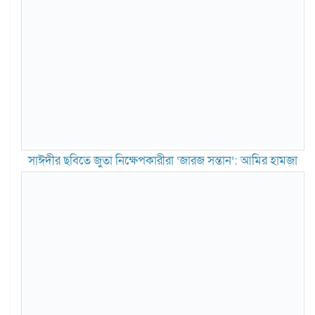
সাঈদীর ছবিতে জুতা নিক্ষেপকারীরা ‘জারজ সন্তান’: আমির হামজা