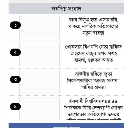
জনপ্রিয় সংবাদ
র‍্যাব বিলুপ্ত হয়ে এসআরবি,
১
থাকছে নাগরিক অভিযোগের
নতুন ব্যবস্থা
খোকসায় বিএনপি নেতা নাফিজ
২
আহমেদ রাজুর ওপর সশস্ত্র
হামলা, গুরুতর আহত
সাঈদীর ছবিতে জুতা
৩
নিক্ষেপকারীরা ‘জারজ সন্তান’:
আমির হামজা
ইসলামী বিশ্ববিদ্যালয়র ৪৪
৪
শিক্ষককে ঘিরে দেশব্যাপী গোপন
তৎপরতার অভিযোগ/ তদন্তে
গঠিত হলো উচ্চপর্যায়ের কমিটি