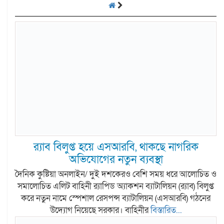
র‍্যাব বিলুপ্ত হয়ে এসআরবি, থাকছে নাগরিক
অভিযোগের নতুন ব্যবস্থা
দৈনিক কুষ্টিয়া অনলাইন/ দুই দশকেরও বেশি সময় ধরে আলোচিত ও
সমালোচিত এলিট বাহিনী র‍্যাপিড অ্যাকশন ব্যাটালিয়ন (র‍্যাব) বিলুপ্ত
করে নতুন নামে স্পেশাল রেসপন্স ব্যাটালিয়ন (এসআরবি) গঠনের
উদ্যোগ নিয়েছে সরকার। বাহিনীর
বিস্তারিত...