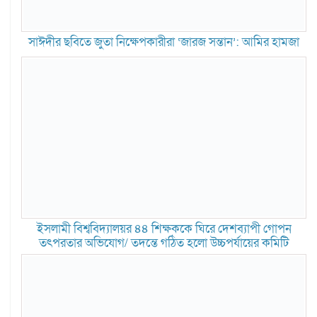
সাঈদীর ছবিতে জুতা নিক্ষেপকারীরা ‘জারজ সন্তান’: আমির হামজা
ইসলামী বিশ্ববিদ্যালয়র ৪৪ শিক্ষককে ঘিরে দেশব্যাপী গোপন
তৎপরতার অভিযোগ/ তদন্তে গঠিত হলো উচ্চপর্যায়ের কমিটি