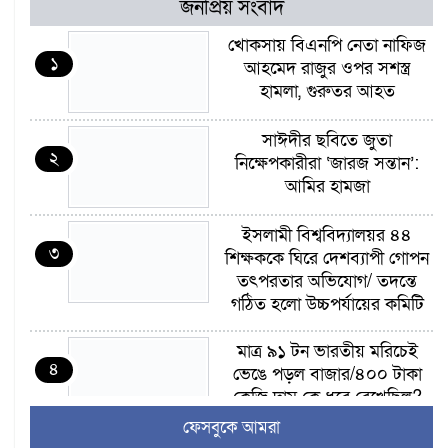
জনপ্রিয় সংবাদ
খোকসায় বিএনপি নেতা নাফিজ
১
আহমেদ রাজুর ওপর সশস্ত্র
হামলা, গুরুতর আহত
সাঈদীর ছবিতে জুতা
২
নিক্ষেপকারীরা ‘জারজ সন্তান’:
আমির হামজা
ইসলামী বিশ্ববিদ্যালয়র ৪৪
৩
শিক্ষককে ঘিরে দেশব্যাপী গোপন
তৎপরতার অভিযোগ/ তদন্তে
গঠিত হলো উচ্চপর্যায়ের কমিটি
মাত্র ৯১ টন ভারতীয় মরিচেই
৪
ভেঙে পড়ল বাজার/৪০০ টাকা
কেজি দাম কে ধরে রেখেছিল?
ফেসবুকে আমরা
জুলাই আন্দোলন ছিল সম্মিলিত,