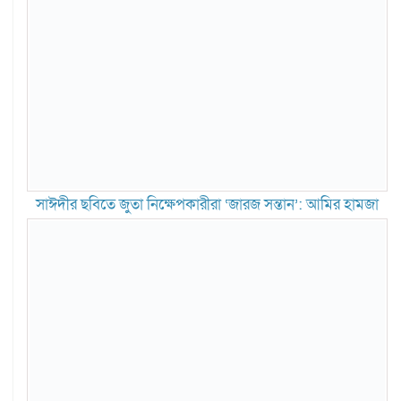
সাঈদীর ছবিতে জুতা নিক্ষেপকারীরা ‘জারজ সন্তান’: আমির হামজা