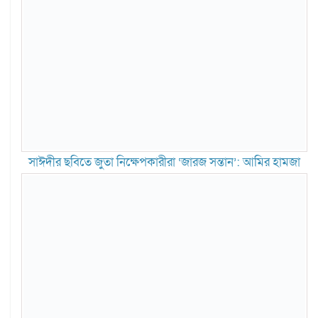
সাঈদীর ছবিতে জুতা নিক্ষেপকারীরা ‘জারজ সন্তান’: আমির হামজা