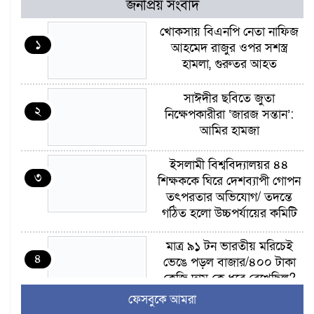
জনপ্রিয় সংবাদ
খোকসায় বিএনপি নেতা নাফিজ
১
আহমেদ রাজুর ওপর সশস্ত্র
হামলা, গুরুতর আহত
সাঈদীর ছবিতে জুতা
২
নিক্ষেপকারীরা ‘জারজ সন্তান’:
আমির হামজা
ইসলামী বিশ্ববিদ্যালয়র ৪৪
৩
শিক্ষককে ঘিরে দেশব্যাপী গোপন
তৎপরতার অভিযোগ/ তদন্তে
গঠিত হলো উচ্চপর্যায়ের কমিটি
মাত্র ৯১ টন ভারতীয় মরিচেই
৪
ভেঙে পড়ল বাজার/৪০০ টাকা
কেজি দাম কে ধরে রেখেছিল?
ফেসবুকে আমরা
জুলাই আন্দোলন ছিল সম্মিলিত,