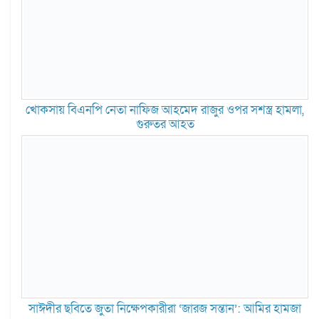
খোকসায় বিএনপি নেতা নাফিজ আহমেদ রাজুর ওপর সশস্ত্র হামলা,
গুরুতর আহত
সাঈদীর ছবিতে জুতা নিক্ষেপকারীরা ‘জারজ সন্তান’: আমির হামজা