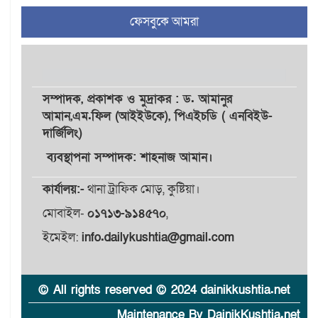
৪
থাকছে নাগরিক অভিযোগের
ফেসবুকে আমরা
নতুন ব্যবস্থা
খোকসায় বিএনপি নেতা নাফিজ
৫
আহমেদ রাজুর ওপর সশস্ত্র
হামলা, গুরুতর আহত
সম্পাদক,
প্রকাশক
ও
মুদ্রাকর
: ড. আমানুর
আমান,
এম.ফিল (আইইউকে), পিএইচডি ( এনবিইউ-
দার্জিলিং)
সাঈদীর ছবিতে জুতা
৬
নিক্ষেপকারীরা ‘জারজ সন্তান’:
ব্যবস্থাপনা সম্পাদক: শাহনাজ আমান।
আমির হামজা
কার্যালয়:-
থানা ট্রাফিক মোড়, কুষ্টিয়া।
ইসলামী বিশ্ববিদ্যালয়র ৪৪
মোবাইল-
০১৭১৩-৯১৪৫৭০
,
৭
শিক্ষককে ঘিরে দেশব্যাপী গোপন
তৎপরতার অভিযোগ/ তদন্তে
ইমেইল:
info.dailykushtia@gmail.com
গঠিত হলো উচ্চপর্যায়ের কমিটি
মাত্র ৯১ টন ভারতীয় মরিচেই
© All rights reserved © 2024 dainikkushtia.net
৮
ভেঙে পড়ল বাজার/৪০০ টাকা
Maintenance By DainikKushtia.net
কেজি দাম কে ধরে রেখেছিল?