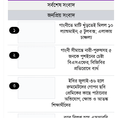
সর্বশেষ সংবাদ
জনপ্রিয় সংবাদ
গাংনীতে মাটি খুঁড়তেই মিলল ১০
১
ল্যান্ডমাইন, ৫ টুলবক্স; এলাকায়
চাঞ্চল্য
গাংনী সীমান্তে নারী-পুরুষসহ ৫
২
জনকে পুশইনের চেষ্টা
বিএসএফের, বিজিবির
প্রতিরোধে ব্যর্থ
ইবির জুলাই-৩৬ হলে
৩
রুমমেটদের গোপন ছবি
প্রেমিকের কাছে পাঠানোর
অভিযোগ, ক্ষোভ ও আতঙ্ক
শিক্ষার্থীদের
র‍্যাব বিলুপ্ত হয়ে এসআরবি,