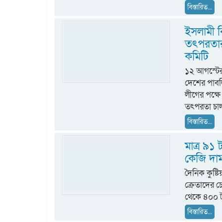
বিস্তারিত...
ইসলামী ব
তৎপরতার 
কমিটি
১২ আগস্টের 
দেশের পাবলি
লীগের পক্ষে
তৎপরতা চা
বিস্তারিত...
মাত্র ৯১
কেজি দা
দৈনিক কুষ্ট
ক্রেতাদের 
থেকে ৪০০ ট
বিস্তারিত...