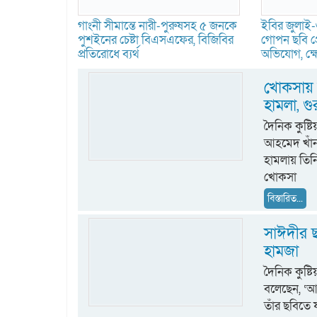
গাংনী সীমান্তে নারী-পুরুষসহ ৫ জনকে
ইবির জুলাই
পুশইনের চেষ্টা বিএসএফের, বিজিবির
গোপন ছবি প্
প্রতিরোধে ব্যর্থ
অভিযোগ, ক্ষো
খোকসায় ব
হামলা, 
দৈনিক কুষ্
আহমেদ খাঁন 
হামলায় তিন
খোকসা
বিস্তারিত...
সাঈদীর ছ
হামজা
দৈনিক কুষ্
বলেছেন, ‘আ
তাঁর ছবিতে 