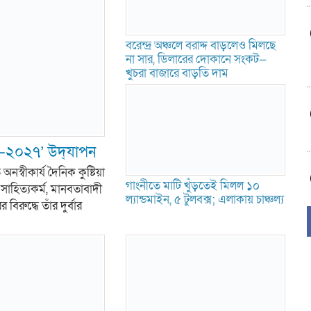
বরেন্দ্র অঞ্চলে বরাদ্দ বাড়লেও মিলছে
না সার, ডিলারের দোকানে সংকট—
খুচরা বাজারে বাড়তি দাম
৬–২০২৭’ উদ্‌যাপন
নস্বীকার্য দৈনিক কুষ্টিয়া
গাংনীতে মাটি খুঁড়তেই মিলল ১০
াহিত্যকর্ম, মানবতাবাদী
ল্যান্ডমাইন, ৫ টুলবক্স; এলাকায় চাঞ্চল্য
িরুদ্ধে তাঁর দুর্বার