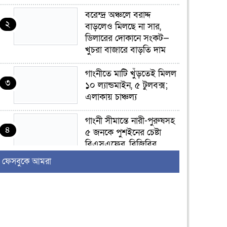
বরেন্দ্র অঞ্চলে বরাদ্দ
২
বাড়লেও মিলছে না সার,
ডিলারের দোকানে সংকট—
খুচরা বাজারে বাড়তি দাম
গাংনীতে মাটি খুঁড়তেই মিলল
৩
১০ ল্যান্ডমাইন, ৫ টুলবক্স;
এলাকায় চাঞ্চল্য
গাংনী সীমান্তে নারী-পুরুষসহ
৪
৫ জনকে পুশইনের চেষ্টা
বিএসএফের, বিজিবির
প্রতিরোধে ব্যর্থ
ফেসবুকে আমরা
ইবির জুলাই-৩৬ হলে
৫
রুমমেটদের গোপন ছবি
প্রেমিকের কাছে পাঠানোর
অভিযোগ, ক্ষোভ ও আতঙ্ক
শিক্ষার্থীদের