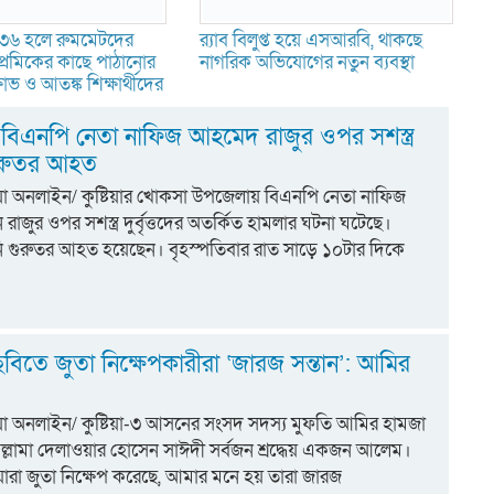
-৩৬ হলে রুমমেটদের
র‍্যাব বিলুপ্ত হয়ে এসআরবি, থাকছে
রেমিকের কাছে পাঠানোর
নাগরিক অভিযোগের নতুন ব্যবস্থা
ভ ও আতঙ্ক শিক্ষার্থীদের
িএনপি নেতা নাফিজ আহমেদ রাজুর ওপর সশস্ত্র
গুরুতর আহত
টিয়া অনলাইন/ কুষ্টিয়ার খোকসা উপজেলায় বিএনপি নেতা নাফিজ
রাজুর ওপর সশস্ত্র দুর্বৃত্তদের অতর্কিত হামলার ঘটনা ঘটেছে।
ি গুরুতর আহত হয়েছেন। বৃহস্পতিবার রাত সাড়ে ১০টার দিকে
বিতে জুতা নিক্ষেপকারীরা ‘জারজ সন্তান’: আমির
টিয়া অনলাইন/ কুষ্টিয়া-৩ আসনের সংসদ সদস্য মুফতি আমির হামজা
ল্লামা দেলাওয়ার হোসেন সাঈদী সর্বজন শ্রদ্ধেয় একজন আলেম।
যারা জুতা নিক্ষেপ করেছে, আমার মনে হয় তারা জারজ