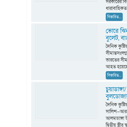
সরকারের বি
ধারাবাহিকতা
বিস্তারিত...
ভোরে ঝি
বুলেট, 
দৈনিক কুষ্ট
সীমান্তসংল
ভারতের সীমা
আহত হয়েছেন
বিস্তারিত...
চুয়াডাঙ্গা/
বুলডোজার
দৈনিক কুষ
সালিশ—আর এ
আলমডাঙ্গা উ
দ্বিতীয় স্ত্রী