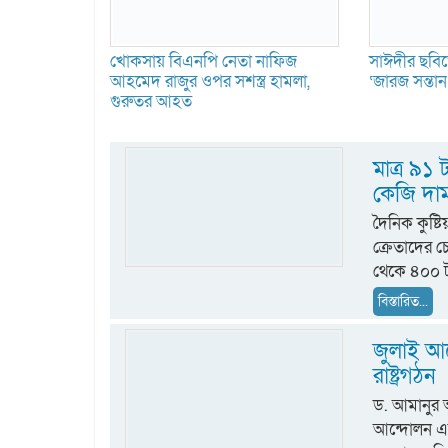
খোকসায় বিএনপি নেতা নাফিজ
সাঈদীর ছবিত
আহমেদ রাজুর ওপর সশস্ত্র হামলা,
‘জারজ সন্তা
গুরুতর আহত
মাত্র ৯১
কেজি দা
দৈনিক কুষ্ট
ক্রেতাদের 
থেকে ৪০০ ট
বিস্তারিত...
জুলাই আন
রাষ্ট্রগঠন
ড. আমানুর
আন্দোলন একটি