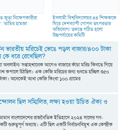
ে জুতা নিক্ষেপকারীরা
ইসলামী বিশ্ববিদ্যালয়র ৪৪ শিক্ষককে
ন’: আমির হামজা
ঘিরে দেশব্যাপী গোপন তৎপরতার
অভিযোগ/ তদন্তে গঠিত হলো
উচ্চপর্যায়ের কমিটি
 টন ভারতীয় মরিচেই ভেঙে পড়ল বাজার/৪০০ টাকা
ম কে ধরে রেখেছিল?
িয়া অনলাইন/ সপ্তাহখানেক আগেও বাজারে কাঁচা মরিচ কিনতে গিয়ে
চোখ কপালে উঠছিল। এক কেজি মরিচের জন্য গুনতে হচ্ছিল ৩৫০
াকা। অনেকেই আধা কেজি কিংবা ১০০ গ্রামের
্দোলন ছিল সম্মিলিত, লক্ষ্য হওয়া উচিত ঐক্য ও
 আমান বাংলাদেশের রাজনৈতিক ইতিহাসে ২০২৪ সালের গণ-
 গুরুত্বপূর্ণ অধ্যায়। এটি ছিল একটি নির্বাচনবিমুখ এক কেন্দ্রীক