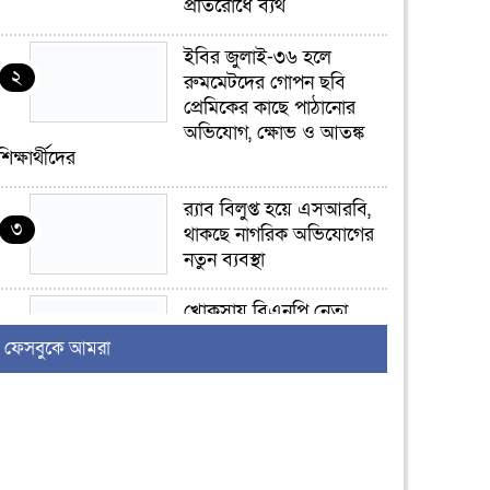
প্রতিরোধে ব্যর্থ
ইবির জুলাই-৩৬ হলে
২
রুমমেটদের গোপন ছবি
প্রেমিকের কাছে পাঠানোর
অভিযোগ, ক্ষোভ ও আতঙ্ক
শিক্ষার্থীদের
র‍্যাব বিলুপ্ত হয়ে এসআরবি,
৩
থাকছে নাগরিক অভিযোগের
নতুন ব্যবস্থা
খোকসায় বিএনপি নেতা
৪
নাফিজ আহমেদ রাজুর ওপর
ফেসবুকে আমরা
সশস্ত্র হামলা, গুরুতর আহত
সাঈদীর ছবিতে জুতা
৫
নিক্ষেপকারীরা ‘জারজ
সন্তান’: আমির হামজা