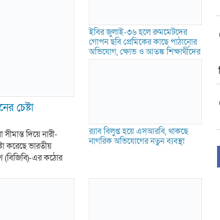
ইবির জুলাই-৩৬ হলে রুমমেটদের
গোপন ছবি প্রেমিকের কাছে পাঠানোর
অভিযোগ, ক্ষোভ ও আতঙ্ক শিক্ষার্থীদের
ের চেষ্টা
র‍্যাব বিলুপ্ত হয়ে এসআরবি, থাকছে
ীমান্ত দিয়ে নারী-
নাগরিক অভিযোগের নতুন ব্যবস্থা
টা করেছে ভারতীয়
দেশ (বিজিবি)-এর কঠোর