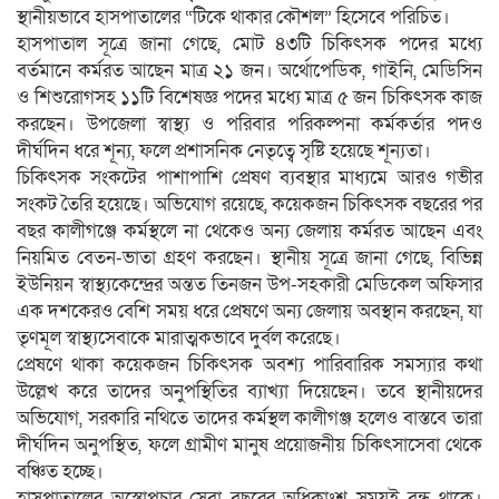
স্থানীয়ভাবে হাসপাতালের “টিকে থাকার কৌশল” হিসেবে পরিচিত।
হাসপাতাল সূত্রে জানা গেছে, মোট ৪৩টি চিকিৎসক পদের মধ্যে
বর্তমানে কর্মরত আছেন মাত্র ২১ জন। অর্থোপেডিক, গাইনি, মেডিসিন
ও শিশুরোগসহ ১১টি বিশেষজ্ঞ পদের মধ্যে মাত্র ৫ জন চিকিৎসক কাজ
করছেন। উপজেলা স্বাস্থ্য ও পরিবার পরিকল্পনা কর্মকর্তার পদও
দীর্ঘদিন ধরে শূন্য, ফলে প্রশাসনিক নেতৃত্বে সৃষ্টি হয়েছে শূন্যতা।
চিকিৎসক সংকটের পাশাপাশি প্রেষণ ব্যবস্থার মাধ্যমে আরও গভীর
সংকট তৈরি হয়েছে। অভিযোগ রয়েছে, কয়েকজন চিকিৎসক বছরের পর
বছর কালীগঞ্জে কর্মস্থলে না থেকেও অন্য জেলায় কর্মরত আছেন এবং
নিয়মিত বেতন-ভাতা গ্রহণ করছেন। স্থানীয় সূত্রে জানা গেছে, বিভিন্ন
ইউনিয়ন স্বাস্থ্যকেন্দ্রের অন্তত তিনজন উপ-সহকারী মেডিকেল অফিসার
এক দশকেরও বেশি সময় ধরে প্রেষণে অন্য জেলায় অবস্থান করছেন, যা
তৃণমূল স্বাস্থ্যসেবাকে মারাত্মকভাবে দুর্বল করেছে।
প্রেষণে থাকা কয়েকজন চিকিৎসক অবশ্য পারিবারিক সমস্যার কথা
উল্লেখ করে তাদের অনুপস্থিতির ব্যাখ্যা দিয়েছেন। তবে স্থানীয়দের
অভিযোগ, সরকারি নথিতে তাদের কর্মস্থল কালীগঞ্জ হলেও বাস্তবে তারা
দীর্ঘদিন অনুপস্থিত, ফলে গ্রামীণ মানুষ প্রয়োজনীয় চিকিৎসাসেবা থেকে
বঞ্চিত হচ্ছে।
হাসপাতালের অস্ত্রোপচার সেবা বছরের অধিকাংশ সময়ই বন্ধ থাকে।