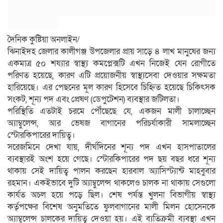
দৈনিক কুষ্টিয়া অনলাইন/
ঝিনাইদহ জেলার কালীগঞ্জ উপজেলার প্রায় সাড়ে ৪ লাখ মানুষের জন্য
একমাত্র ৫০ শয্যার স্বাস্থ্য কমপ্লেক্সটি এখন নিজেই যেন রোগীতে
পরিণত হয়েছে, কারণ এটি প্রয়োজনীয় স্বাস্থ্যসেবা দেওয়ার সক্ষমতা
হারিয়েছে। এর পেছনের মূল কারণ হিসেবে চিহ্নিত হয়েছে চিকিৎসক
সংকট, শূন্য পদ এবং প্রেষণ (ডেপুটেশন) ব্যবস্থার জটিলতা।
পরিস্থিতি এতটাই চরমে পৌঁছেছে যে, একজন মালী চালাচ্ছেন
অ্যাম্বুলেন্স, আর ভেষজ বাগানের পরিচর্যাকারী সামলাচ্ছেন
স্টোরকিপারের দায়িত্ব।
সরেজমিনে দেখা যায়, দীর্ঘদিনের শূন্য পদ এখন হাসপাতালের
ব্যবস্থারই অংশ হয়ে গেছে। স্টোরকিপারের পদ ছয় বছর ধরে শূন্য
থাকায় সেই দায়িত্ব পালন করছেন হারবাল অ্যাসিস্ট্যান্ট মাহবুবার
রহমান। একইভাবে দুটি অ্যাম্বুলেন্স থাকলেও চালক না থাকায় সেগুলো
কার্যত অচল হয়ে পড়ে ছিল। শেষ পর্যন্ত খুলনা বিভাগীয় স্বাস্থ্য
কর্তৃপক্ষের বিশেষ অনুমতিতে ফুলবাগানের মালী মিলন হোসেনকে
অ্যাম্বুলেন্স চালকের দায়িত্ব দেওয়া হয়। এই ব্যতিক্রমী ব্যবস্থা এখন