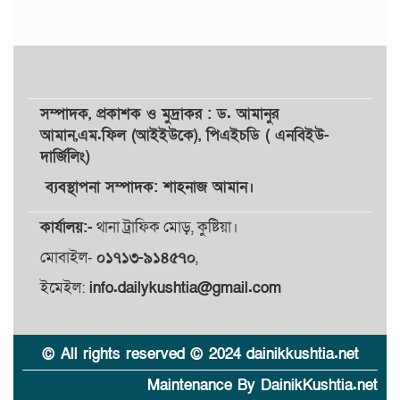
সম্পাদক,
প্রকাশক
ও
মুদ্রাকর
: ড. আমানুর
আমান,
এম.ফিল (আইইউকে), পিএইচডি ( এনবিইউ-
দার্জিলিং)
ব্যবস্থাপনা সম্পাদক: শাহনাজ আমান।
কার্যালয়:-
থানা ট্রাফিক মোড়, কুষ্টিয়া।
মোবাইল-
০১৭১৩-৯১৪৫৭০
,
ইমেইল:
info.dailykushtia@gmail.com
© All rights reserved © 2024 dainikkushtia.net
Maintenance By DainikKushtia.net