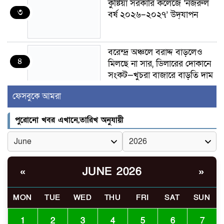
কুষ্টিয়া সরকারি কলেজে ‘নজরুল
৩
বর্ষ ২০২৬–২০২৭’ উদ্‌যাপন
বরেন্দ্র অঞ্চলে বরাদ্দ বাড়লেও
৪
মিলছে না সার, ডিলারের দোকানে
সংকট—খুচরা বাজারে বাড়তি দাম
ফেসবুকে আমরা
গাংনীতে মাটি খুঁড়তেই মিলল ১০
৫
ল্যান্ডমাইন, ৫ টুলবক্স; এলাকায়
পুরোনো খবর এখানে,তারিখ অনুযায়ী
চাঞ্চল্য
গাংনী সীমান্তে নারী-পুরুষসহ ৫
৬
জনকে পুশইনের চেষ্টা
JUNE 2026
«
»
বিএসএফের, বিজিবির প্রতিরোধে
ব্যর্থ
MON
TUE
WED
THU
FRI
SAT
SUN
ইবির জুলাই-৩৬ হলে
৭
রুমমেটদের গোপন ছবি প্রেমিকের
1
2
3
4
5
6
7