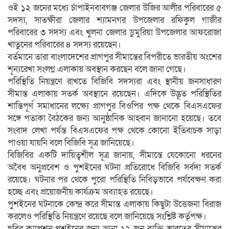
ওই ১২ জনের মধ্যে চাঁপাইনবাবগঞ্জ জেলার উজির আলীর পরিবারের ৫
সদস্য, সাতক্ষীরা জেলার শ্যামনগর উপজেলার রফিকুল গাজীর
পরিবারের ৩ সদস্য এবং খুলনা জেলার ডুমুরিয়া উপজেলার আফরোজা
খাতুনের পরিবারের ৪ সদস্য রয়েছেন।
বর্তমানে তারা বাংলাদেশের প্রাগপুর সীমান্তের বিপরীতে ভারতীয় অংশের
শূন্যরেখা সংলগ্ন এলাকায় অবস্থান করছেন বলে জানা গেছে।
পরিস্থিতি নিয়ন্ত্রণে রাখতে বিজিবি সদস্যরা এবং স্থানীয় জনসাধারণ
সীমান্ত এলাকায় সতর্ক অবস্থানে রয়েছেন। এদিকে উদ্ভূত পরিস্থিতির
শান্তিপূর্ণ সমাধানের লক্ষ্যে প্রাগপুর বিওপির পক্ষ থেকে বিএসএফের
সঙ্গে পতাকা বৈঠকের জন্য আনুষ্ঠানিক আহ্বান জানানো হয়েছে। তবে
সংবাদ লেখা পর্যন্ত বিএসএফের পক্ষ থেকে কোনো ইতিবাচক সাড়া
পাওয়া যায়নি বলে বিজিবি সূত্র জানিয়েছে।
বিজিবির একটি দায়িত্বশীল সূত্র জানায়, সীমান্তে যেকোনো ধরনের
অবৈধ অনুপ্রবেশ ও পুশইনের ঘটনা প্রতিরোধে বিজিবি সর্বদা সতর্ক
রয়েছে। ঘটনার পর থেকে পুরো পরিস্থিতি নিবিড়ভাবে পর্যবেক্ষণ করা
হচ্ছে এবং প্রয়োজনীয় কার্যক্রম অব্যাহত রয়েছে।
পুশইনের ঘটনাকে কেন্দ্র করে সীমান্ত এলাকায় কিছুটা উত্তেজনা বিরাজ
করলেও পরিস্থিতি নিয়ন্ত্রণে রয়েছে বলে জানিয়েছে সংশ্লিষ্ট কর্তৃপক্ষ।
ছবির ক্যাপশন:পুশইনের জন্য আনা ১২ জন ব্যক্তি ভারতের সীমান্তের