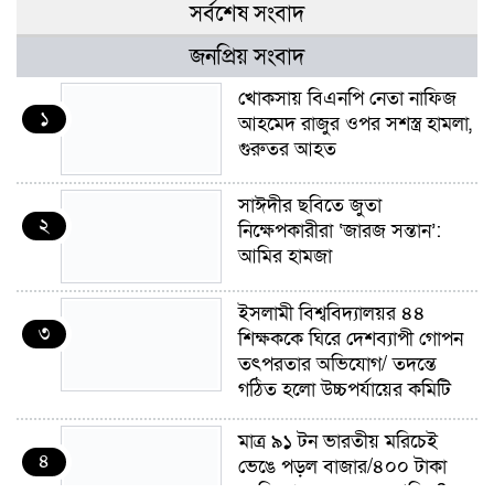
সর্বশেষ সংবাদ
জনপ্রিয় সংবাদ
খোকসায় বিএনপি নেতা নাফিজ
১
আহমেদ রাজুর ওপর সশস্ত্র হামলা,
গুরুতর আহত
সাঈদীর ছবিতে জুতা
২
নিক্ষেপকারীরা ‘জারজ সন্তান’:
আমির হামজা
ইসলামী বিশ্ববিদ্যালয়র ৪৪
৩
শিক্ষককে ঘিরে দেশব্যাপী গোপন
তৎপরতার অভিযোগ/ তদন্তে
গঠিত হলো উচ্চপর্যায়ের কমিটি
মাত্র ৯১ টন ভারতীয় মরিচেই
৪
ভেঙে পড়ল বাজার/৪০০ টাকা
কেজি দাম কে ধরে রেখেছিল?