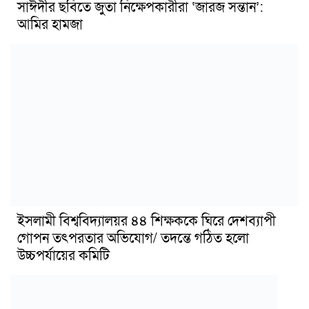
সাঈদীর ছবিতে জুতা নিক্ষেপকারীরা ‘জারজ সন্তান’:
আমির হামজা
ইসলামী বিশ্ববিদ্যালয়র ৪৪ শিক্ষককে ঘিরে দেশব্যাপী
গোপন তৎপরতার অভিযোগ/ তদন্তে গঠিত হলো
উচ্চপর্যায়ের কমিটি