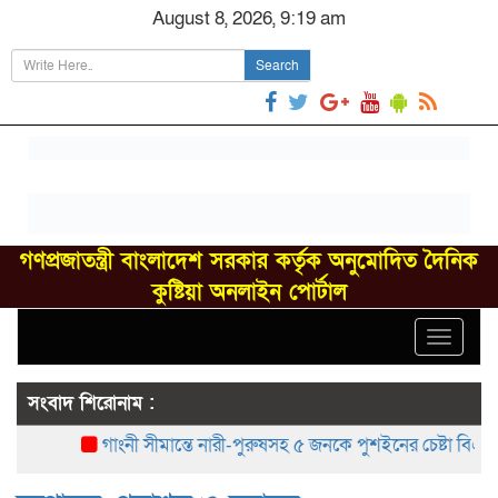
August 8, 2026, 9:19 am
Search
গণপ্রজাতন্ত্রী বাংলাদেশ সরকার কর্তৃক অনুমোদিত দৈনিক
কুষ্টিয়া অনলাইন পোর্টাল
Toggle
navigat
সংবাদ শিরোনাম :
গাংনী সীমান্তে নারী-পুরুষসহ ৫ জনকে পুশইনের চেষ্টা বিএসএফে