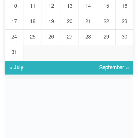
10
11
12
13
14
15
16
জুলাই আন্দোলন ছিল সম্মিলিত,
৮
লক্ষ্য হওয়া উচিত ঐক্য ও
17
18
19
20
21
22
23
রাষ্ট্রগঠন
24
25
26
27
28
29
30
ভোরে ঝিনাইদহ সীমান্তে জটলা
৯
দেখে বিএসএফের রাবার বুলেট,
বাংলাদেশি আহত
31
« July
September »
চুয়াডাঙ্গা/ প্রথম স্ত্রীকে নিয়ে
১০
মালয়েশিয়ায়, দ্বিতীয় স্ত্রী
বুলডোজার দিয়ে ভাঙলো স্বামীর
বাড়ি