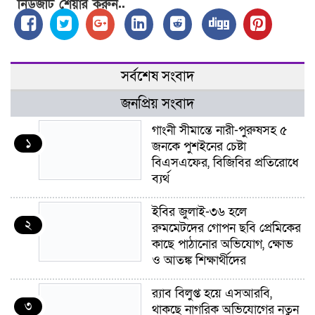
নিউজটি শেয়ার করুন..
সর্বশেষ সংবাদ
জনপ্রিয় সংবাদ
গাংনী সীমান্তে নারী-পুরুষসহ ৫
১
জনকে পুশইনের চেষ্টা
বিএসএফের, বিজিবির প্রতিরোধে
ব্যর্থ
ইবির জুলাই-৩৬ হলে
২
রুমমেটদের গোপন ছবি প্রেমিকের
কাছে পাঠানোর অভিযোগ, ক্ষোভ
ও আতঙ্ক শিক্ষার্থীদের
র‍্যাব বিলুপ্ত হয়ে এসআরবি,
৩
থাকছে নাগরিক অভিযোগের নতুন