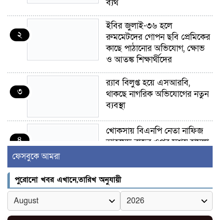
ব্যর্থ
ইবির জুলাই-৩৬ হলে
২
রুমমেটদের গোপন ছবি প্রেমিকের
কাছে পাঠানোর অভিযোগ, ক্ষোভ
ও আতঙ্ক শিক্ষার্থীদের
র‍্যাব বিলুপ্ত হয়ে এসআরবি,
৩
থাকছে নাগরিক অভিযোগের নতুন
ব্যবস্থা
খোকসায় বিএনপি নেতা নাফিজ
৪
আহমেদ রাজুর ওপর সশস্ত্র হামলা,
গুরুতর আহত
ফেসবুকে আমরা
সাঈদীর ছবিতে জুতা
পুরোনো খবর এখানে,তারিখ অনুযায়ী
৫
নিক্ষেপকারীরা ‘জারজ সন্তান’:
আমির হামজা