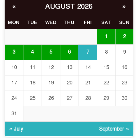
ইসলামী বিশ্ববিদ্যালয়র ৪৪
AUGUST 2026
«
»
৬
শিক্ষককে ঘিরে দেশব্যাপী গোপন
তৎপরতার অভিযোগ/ তদন্তে
MON
TUE
WED
THU
FRI
SAT
SUN
গঠিত হলো উচ্চপর্যায়ের কমিটি
1
2
মাত্র ৯১ টন ভারতীয় মরিচেই
৭
ভেঙে পড়ল বাজার/৪০০ টাকা
7
3
4
5
6
8
9
কেজি দাম কে ধরে রেখেছিল?
10
11
12
13
14
15
16
জুলাই আন্দোলন ছিল সম্মিলিত,
৮
লক্ষ্য হওয়া উচিত ঐক্য ও
17
18
19
20
21
22
23
রাষ্ট্রগঠন
24
25
26
27
28
29
30
ভোরে ঝিনাইদহ সীমান্তে জটলা
৯
দেখে বিএসএফের রাবার বুলেট,
বাংলাদেশি আহত
31
« July
September »
চুয়াডাঙ্গা/ প্রথম স্ত্রীকে নিয়ে
১০
মালয়েশিয়ায়, দ্বিতীয় স্ত্রী