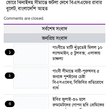
ভোরে ঝিনাইদহ সীমান্তে জটলা দেখে বিএসএফের রাবার
বুলেট, বাংলাদেশি আহত
Comments are closed.
সর্বশেষ সংবাদ
জনপ্রিয় সংবাদ
গাংনীতে মাটি খুঁড়তেই মিলল ১০
১
ল্যান্ডমাইন, ৫ টুলবক্স; এলাকায়
চাঞ্চল্য
গাংনী সীমান্তে নারী-পুরুষসহ ৫
২
জনকে পুশইনের চেষ্টা
বিএসএফের, বিজিবির প্রতিরোধে
ব্যর্থ
ইবির জুলাই-৩৬ হলে
৩
রুমমেটদের গোপন ছবি প্রেমিকের