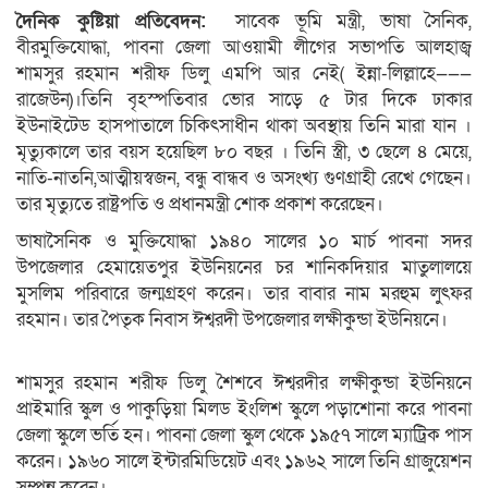
দৈনিক কুষ্টিয়া প্রতিবেদন:
সাবেক ভূমি মন্ত্রী, ভাষা সৈনিক,
বীরমুক্তিযোদ্ধা, পাবনা জেলা আওয়ামী লীগের সভাপতি আলহাজ্ব
শামসুর রহমান শরীফ ডিলু এমপি আর নেই( ইন্না-লিল্লাহে———
রাজেউন)।তিনি বৃহস্পতিবার ভোর সাড়ে ৫ টার দিকে ঢাকার
ইউনাইটেড হাসপাতালে চিকিৎসাধীন থাকা অবস্থায় তিনি মারা যান ।
মৃত্যুকালে তার বয়স হয়েছিল ৮০ বছর । তিনি স্ত্রী, ৩ ছেলে ৪ মেয়ে,
নাতি-নাতনি,আত্মীয়স্বজন, বন্ধু বান্ধব ও অসংখ্য গুণগ্রাহী রেখে গেছেন।
তার মৃত্যুতে রাষ্ট্রপতি ও প্রধানমন্ত্রী শোক প্রকাশ করেছেন।
ভাষাসৈনিক ও মুক্তিযোদ্ধা ১৯৪০ সালের ১০ মার্চ পাবনা সদর
উপজেলার হেমায়েতপুর ইউনিয়নের চর শানিকদিয়ার মাতুলালয়ে
মুসলিম পরিবারে জন্মগ্রহণ করেন। তার বাবার নাম মরহুম লুৎফর
রহমান। তার পৈতৃক নিবাস ঈশ্বরদী উপজেলার লক্ষীকুন্ডা ইউনিয়নে।
শামসুর রহমান শরীফ ডিলু শৈশবে ঈশ্বরদীর লক্ষীকুন্ডা ইউনিয়নে
প্রাইমারি স্কুল ও পাকুড়িয়া মিলড ইংলিশ স্কুলে পড়াশোনা করে পাবনা
জেলা স্কুলে ভর্তি হন। পাবনা জেলা স্কুল থেকে ১৯৫৭ সালে ম্যাট্রিক পাস
করেন। ১৯৬০ সালে ইন্টারমিডিয়েট এবং ১৯৬২ সালে তিনি গ্রাজুয়েশন
সম্পন্ন করেন।