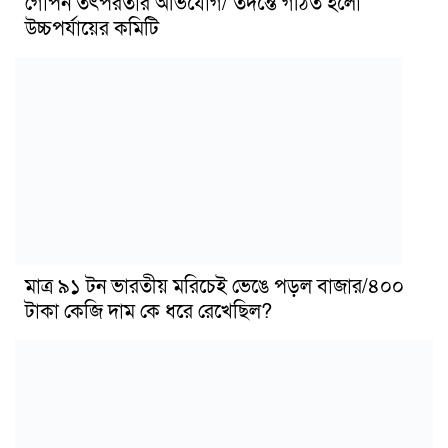
গোপন তৎপরতার অভিযোগ/ তদন্তে গঠিত হলো
উচ্চপর্যায়ের কমিটি
মাত্র ৯১ টন ভারতীয় মরিচেই ভেঙে পড়ল বাজার/৪০০
টাকা কেজি দাম কে ধরে রেখেছিল?