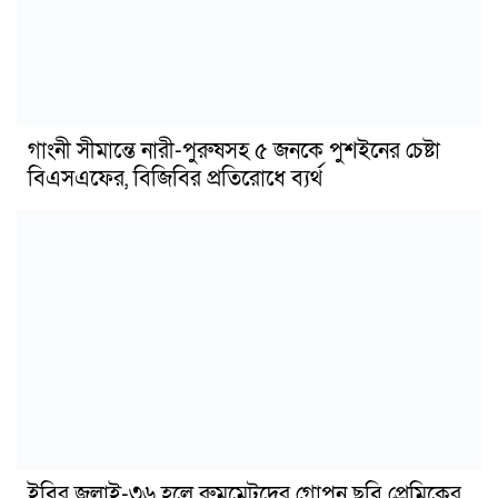
গাংনী সীমান্তে নারী-পুরুষসহ ৫ জনকে পুশইনের চেষ্টা
বিএসএফের, বিজিবির প্রতিরোধে ব্যর্থ
ইবির জুলাই-৩৬ হলে রুমমেটদের গোপন ছবি প্রেমিকের