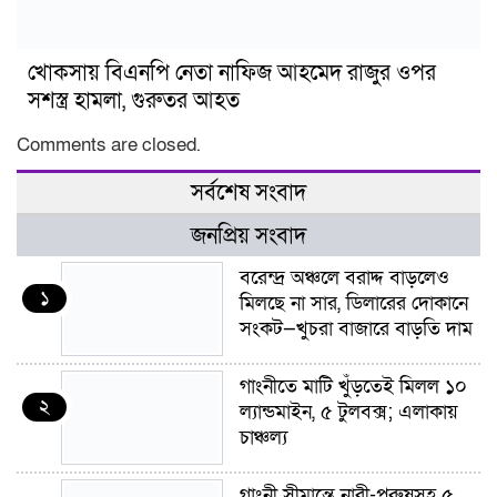
খোকসায় বিএনপি নেতা নাফিজ আহমেদ রাজুর ওপর
সশস্ত্র হামলা, গুরুতর আহত
Comments are closed.
সর্বশেষ সংবাদ
জনপ্রিয় সংবাদ
বরেন্দ্র অঞ্চলে বরাদ্দ বাড়লেও
১
মিলছে না সার, ডিলারের দোকানে
সংকট—খুচরা বাজারে বাড়তি দাম
গাংনীতে মাটি খুঁড়তেই মিলল ১০
২
ল্যান্ডমাইন, ৫ টুলবক্স; এলাকায়
চাঞ্চল্য
গাংনী সীমান্তে নারী-পুরুষসহ ৫