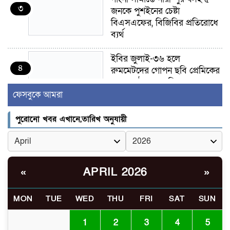
৩
জনকে পুশইনের চেষ্টা
বিএসএফের, বিজিবির প্রতিরোধে
ব্যর্থ
ইবির জুলাই-৩৬ হলে
৪
রুমমেটদের গোপন ছবি প্রেমিকের
কাছে পাঠানোর অভিযোগ, ক্ষোভ
ও আতঙ্ক শিক্ষার্থীদের
ফেসবুকে আমরা
র‍্যাব বিলুপ্ত হয়ে এসআরবি,
পুরোনো খবর এখানে,তারিখ অনুযায়ী
৫
থাকছে নাগরিক অভিযোগের নতুন
ব্যবস্থা
খোকসায় বিএনপি নেতা নাফিজ
APRIL 2026
«
»
৬
আহমেদ রাজুর ওপর সশস্ত্র হামলা,
গুরুতর আহত
MON
TUE
WED
THU
FRI
SAT
SUN
সাঈদীর ছবিতে জুতা
1
2
3
4
5
৭