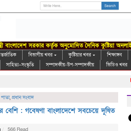
Search
্ত্রী বাংলাদেশ সরকার কর্তৃক অনুমোদিত দৈনিক কুষ্টিয়া অনলা
্তর্জাতিক
বিভাগীয় খবর
কুষ্টিয়ার খবর
শিক্ষাঙ্গন
সাহিত্য–সংস্কৃতি
সম্পাদকীয়-উপ-সম্পাদকীয়
ভিডিও খবর
গা
ম পাতা
,
প্রধান সংবাদ
ুহার বেশি : গবেষণা বাংলাদেশে সবচেয়ে দূষিত
m
566 Read