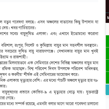
ে বলে নতুন গবেষণা বলছে। এসব অঞ্চলের বাতাসের কিছু উপাদান যা
 দেয়। খবর গার্ডিয়ানের।
উ
দেশের সবেচ বায়ুদূষিত এলাকা। এবং এখানে ইতোমধ্যে করোনা
। বরিশাল, রংপুর, সিলেট ও কুমিল্লায় বায়ুর মান সহনশীল অবস্থানে।
আর সবচেয়ে দূষিত বায়ু নারায়ণগঞ্জে। সেখানকার বায়ুর মান খুবই
র
ট্টগ্রাম ও রাজশাহী।
রের মিলনায়তনে এক সেমিনারে দেশের বিভিন্ন অঞ্চলের বায়ুর মান
রফিক আহাম্মদ। বিশ্ব পরিবেশ দিবস উপলক্ষে পরিবেশ অধিদপ্তর,
য়ুদূষণ ও করণীয়’ শীর্ষক এই সেমিনারের আয়োজন করে।
াসনিক এলাকায় মৃত্যুহার বেশি। এর মধ্যে পাঁচটি অঞ্চলে মৃত্যুর হার ৭৮
িকার।
ার বায়ুদূষণের প্রভাবে কোভিড-৯ এ মৃত্যুহার বেড়ে যায়। যুক্তরাষ্ট্রে
মারা গেছে।
ইয়ের মধ্যে সম্পর্ক রয়েছে, এমনটা বলার আগে আরো গবেষণা চালানো