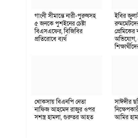
গাংনী সীমান্তে নারী-পুরুষসহ
ইবির জুল
৫ জনকে পুশইনের চেষ্টা
রুমমেটদে
বিএসএফের, বিজিবির
প্রেমিকের
প্রতিরোধে ব্যর্থ
অভিযোগ, 
শিক্ষার্থীদে
খোকসায় বিএনপি নেতা
সাঈদীর ছ
নাফিজ আহমেদ রাজুর ওপর
নিক্ষেপকার
সশস্ত্র হামলা, গুরুতর আহত
আমির হাম