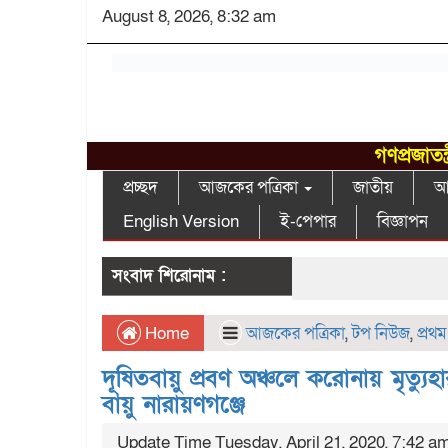
August 8, 2026, 8:32 am
গণপ্রজাতন
প্রচ্ছদ
আজকের পত্রিকা
জাতীয়
আন
English Version
ই-পেপার
বিজ্ঞাপন
সংবাদ শিরোনাম :
Home
আজকের পত্রিকা
,
টপ নিউজ
,
প্রথ
দূষিতবায়ু প্রবণ অঞ্চলে করোনায় মৃত্য
বায়ু নারায়ণগঞ্জে
Update Time Tuesday, April 21, 2020, 7:42 a