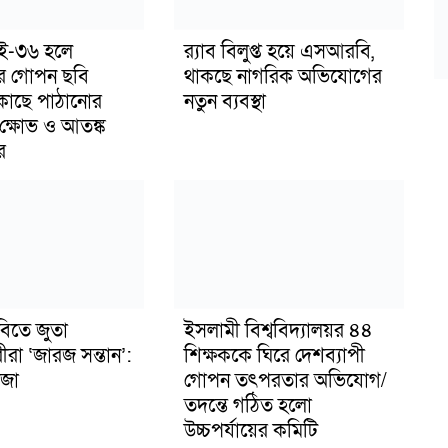
াই-৩৬ হলে
র‍্যাব বিলুপ্ত হয়ে এসআরবি,
র গোপন ছবি
থাকছে নাগরিক অভিযোগের
 কাছে পাঠানোর
নতুন ব্যবস্থা
ক্ষোভ ও আতঙ্ক
র
বিতে জুতা
ইসলামী বিশ্ববিদ্যালয়র ৪৪
ীরা ‘জারজ সন্তান’:
শিক্ষককে ঘিরে দেশব্যাপী
জা
গোপন তৎপরতার অভিযোগ/
তদন্তে গঠিত হলো
উচ্চপর্যায়ের কমিটি