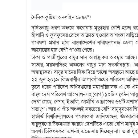
দৈনিক কুষ্টিয়া অনলাইন ডেস্ক//*/
দূষিতবায়ু প্রবণ অঞ্চলে করোনায় মৃত্যুহার বেশি হচ্ছ
হাঁপানি ও ফুসফুসের রোগে আক্রান্ত হওয়ার আশংকা বাড়িয়ে
গবেষণা প্রমাণ হলে বাংলাদেশের নারায়নগনজ জেলা 
আক্রান্তের হার বেশী পাওয়া গেছে।
ঢাকা ও গাজীপুরের বায়ুর মান অস্বাস্থ্যকর অবস্থায় আছে
সাভার, ময়মনসিংহ অঞ্চলের বায়ুর মান সতর্কাবস্থায়। 
অস্বাস্থ্যকর। বায়ুর মানের দিক দিয়ে ভালো অবস্থানে আছে চ
২২ জুন ২০১৯ রিাজধানীর আগারগাঁওয়ের পরিবেশ অধিদপ্ত
তুলে ধরেন পরিবেশ অধিদপ্তরের মহাপরিচালক এ কে এম 
বাংলাদেশ পরিবেশ আন্দোলনসহ (বাপা) ১০টি সংগঠন ‘বা
দেখা গেছে, স্পেন, ইতালি, জার্মানি ও ফ্রান্সের ৬৬টি প্রশ
শতাংশ। আর এ পাঁচ অঞ্চলই সবচেয়ে বেশি বায়ুদূষণের শ
হার্ভার্ড বিশ্ববিদ্যালয়ের গবেষকরা জানিয়েছেন, উচ্চমাত্র
বায়ুদূষণের উচ্চমাত্রার কারণে দেশটিতে এতো বেশি মানুষ 
অবশ্য চিকিৎসকরা এখনই এতে সায় দিচ্ছেন না। তারা দু