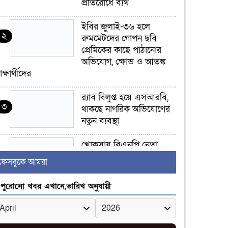
প্রতিরোধে ব্যর্থ
ইবির জুলাই-৩৬ হলে
২
রুমমেটদের গোপন ছবি
প্রেমিকের কাছে পাঠানোর
অভিযোগ, ক্ষোভ ও আতঙ্ক
িক্ষার্থীদের
র‍্যাব বিলুপ্ত হয়ে এসআরবি,
৩
থাকছে নাগরিক অভিযোগের
নতুন ব্যবস্থা
খোকসায় বিএনপি নেতা
৪
নাফিজ আহমেদ রাজুর ওপর
ফেসবুকে আমরা
সশস্ত্র হামলা, গুরুতর আহত
পুরোনো খবর এখানে,তারিখ অনুযায়ী
সাঈদীর ছবিতে জুতা
৫
নিক্ষেপকারীরা ‘জারজ
সন্তান’: আমির হামজা