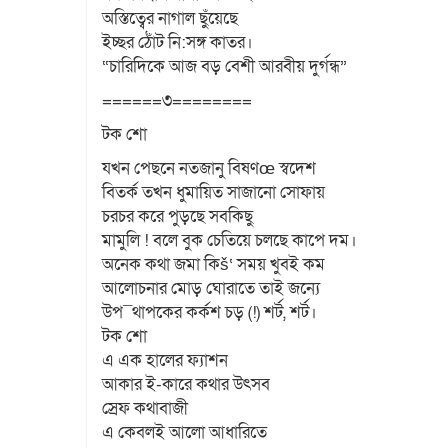
অস্তিত্বের নাগাল ছুঁেয়ছে
ইচ্ছর ঠোঁট নি:সঙ্গ কাতর।
“চারিদিকে আজ বড় বেশী আরবীয় দুর্গন্ধ”
======৩========
টক শো
যখন পেছনে নতজানু বিষণœ স্বদেশ
বিতর্ক তখন ধুমায়িত সাজানো সোফায়
চরচর করে পুড়ছে সবকিছু
মামুলি ! বলে বুক চেতিয়ে চলছে কাপে দম।
অনেক কথা জমা কিš‘ সময় খুবই কম
আলোচনার মোড় ঘোরাতে তাই জন্যে
উপ¯থাপকের কর্কশ চড় (!) শর্ট, শর্ট।
টক শো
এ এক হালের ফ্যাশন
আকার ই-কারে কথার উৎসব
স্রেফ কথাবাজী
এ কেবলই আলো আধারিতে