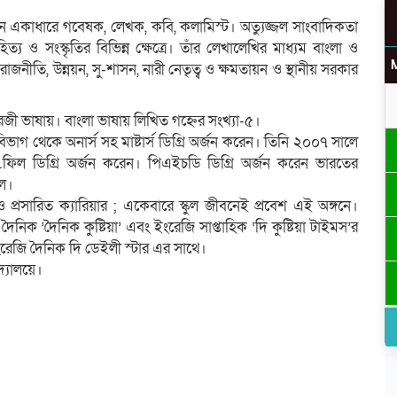
ন একাধারে গবেষক, লেখক, কবি, কলামিস্ট। অত্যুজ্জল সাংবাদিকতা
 ও সংস্কৃতির বিভিন্ন ক্ষেত্রে। তাঁর লেখালেখির মাধ্যম বাংলা ও
নীতি, উন্নয়ন, সু-শাসন, নারী নেতৃত্ব ও ক্ষমতায়ন ও স্থানীয় সরকার
ংরেজী ভাষায়। বাংলা ভাষায় লিখিত গহ্নের সংখ্যা-৫।
িভাগ থেকে অনার্স সহ মাষ্টার্স ডিগ্রি অর্জন করেন। তিনি ২০০৭ সালে
.ফিল ডিগ্রি অর্জন করেন। পিএইচডি ডিগ্রি অর্জন করেন ভারতের
উ
লে।
প্রসারিত ক্যারিয়ার ; একেবারে স্কুল জীবনেই প্রবেশ এই অঙ্গনে।
 দৈনিক ’দৈনিক কুষ্টিয়া’ এবং ইংরেজি সাপ্তাহিক ‘দি কুষ্টিয়া টাইমস’র
রেজি দৈনিক দি ডেইলী স্টার এর সাথে।
দ্যালয়ে।
র