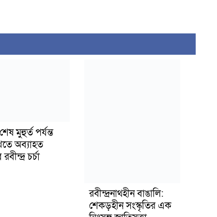
ষ মুহুর্ত পর্যন্ত
াখতে অব্যাহত
বীন্দ্র চর্চা
রবীন্দ্রনাথহীন বাঙালি:
শেকড়হীন সংস্কৃতির এক