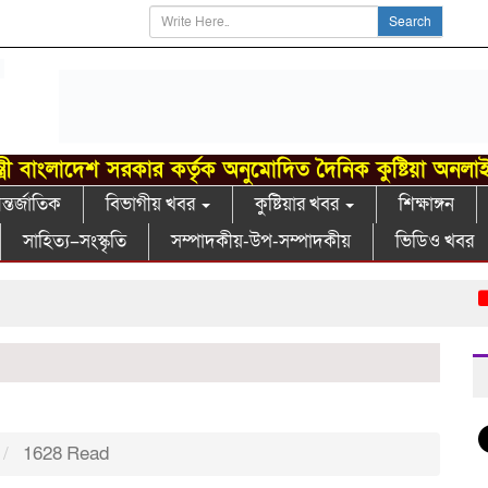
Search
্ত্রী বাংলাদেশ সরকার কর্তৃক অনুমোদিত দৈনিক কুষ্টিয়া অনলা
্তর্জাতিক
বিভাগীয় খবর
কুষ্টিয়ার খবর
শিক্ষাঙ্গন
সাহিত্য–সংস্কৃতি
সম্পাদকীয়-উপ-সম্পাদকীয়
ভিডিও খবর
গাংনীতে
1628 Read