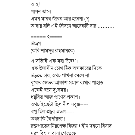
আহ!
লালন ভাবে
এমন মানব জীবন আর হবেনা (?)
আবার যদি এই জীবনে আরেকটি বার ……….
===== ২====
উদ্বেগ
(কবি শামসুর রাহমানকে)
এ সত্যিই এক মহা উদ্বেগ।
এক উদাসীন চোখ ঠিক অন্ধকারের দিকে
উড়তে চায়, অথচ পাখনা মেলে না
বুকের ভেতর আকাশ সমান ব্যথার পাহাড়
একেই বলে দু:সময়।
ধর্র্ষিত আজ প্রাণের প্রকাশ।
অথচ ইচ্ছেটা ছিল নীল সবুজ——-
স্বপ্ন ছিল প্রচুর অতল——-
অথচ কি বৈপরিত্য !
রক্তপাতের নিরপেক্ষ বিজয় গহীন দহনে বিষাদ
মর“ বিশ্বাস বাসা পেতেছে