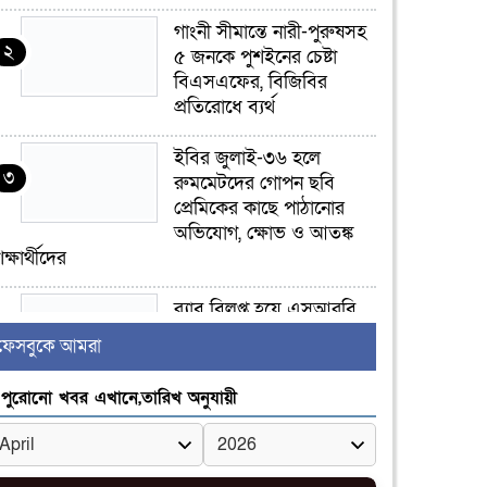
গাংনী সীমান্তে নারী-পুরুষসহ
২
৫ জনকে পুশইনের চেষ্টা
বিএসএফের, বিজিবির
প্রতিরোধে ব্যর্থ
ইবির জুলাই-৩৬ হলে
৩
রুমমেটদের গোপন ছবি
প্রেমিকের কাছে পাঠানোর
অভিযোগ, ক্ষোভ ও আতঙ্ক
িক্ষার্থীদের
র‍্যাব বিলুপ্ত হয়ে এসআরবি,
৪
থাকছে নাগরিক অভিযোগের
ফেসবুকে আমরা
নতুন ব্যবস্থা
পুরোনো খবর এখানে,তারিখ অনুযায়ী
খোকসায় বিএনপি নেতা
৫
নাফিজ আহমেদ রাজুর ওপর
সশস্ত্র হামলা, গুরুতর আহত