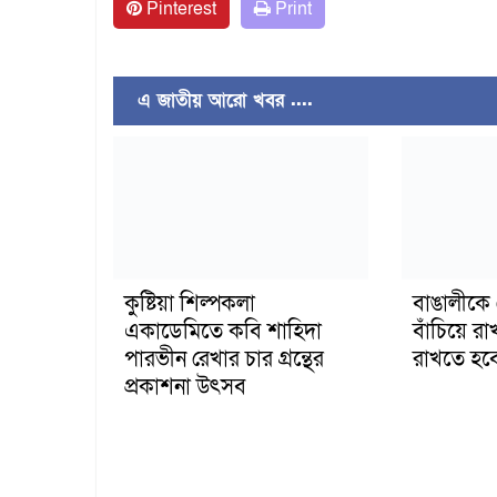
Pinterest
Print
এ জাতীয় আরো খবর ....
কুষ্টিয়া শিল্পকলা
বাঙালীকে শে
একাডেমিতে কবি শাহিদা
বাঁচিয়ে র
পারভীন রেখার চার গ্রন্থের
রাখতে হবে র
প্রকাশনা উৎসব