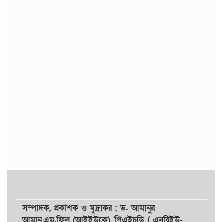
সম্পাদক,
প্রকাশক
ও
মুদ্রাকর
: ড. আমানুর
আমান,
এম.ফিল (আইইউকে), পিএইচডি ( এনবিইউ-