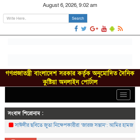
August 6, 2026, 9:02 am
Search
গণপ্রজাতন্ত্রী বাংলাদেশ সরকার কর্তৃক অনুমোদিত দৈনিক
কুষ্টিয়া অনলাইন পোর্টাল
Toggle
navigat
সংবাদ শিরোনাম :
সাঈদীর ছবিতে জুতা নিক্ষেপকারীরা ‘জারজ সন্তান’: আমির হামজা
ইসলা