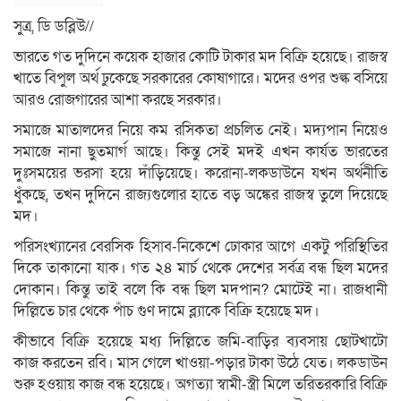
সুত্র, ডি ডব্লিউ//
ভারতে গত দুদিনে কয়েক হাজার কোটি টাকার মদ বিক্রি হয়েছে। রাজস্ব
খাতে বিপুল অর্থ ঢুকেছে সরকারের কোষাগারে। মদের ওপর শুল্ক বসিয়ে
আরও রোজগারের আশা করছে সরকার।
সমাজে মাতালদের নিয়ে কম রসিকতা প্রচলিত নেই। মদ্যপান নিয়েও
সমাজে নানা ছুতমার্গ আছে। কিন্তু সেই মদই এখন কার্যত ভারতের
দুঃসময়ের ভরসা হয়ে দাঁড়িয়েছে। করোনা-লকডাউনে যখন অর্থনীতি
ধুঁকছে, তখন দুদিনে রাজ্যগুলোর হাতে বড় অঙ্কের রাজস্ব তুলে দিয়েছে
মদ।
পরিসংখ্যানের বেরসিক হিসাব-নিকেশে ঢোকার আগে একটু পরিস্থিতির
দিকে তাকানো যাক। গত ২৪ মার্চ থেকে দেশের সর্বত্র বন্ধ ছিল মদের
দোকান। কিন্তু তাই বলে কি বন্ধ ছিল মদপান? মোটেই না। রাজধানী
দিল্লিতে চার থেকে পাঁচ গুণ দামে ব্ল্যাকে বিক্রি হয়েছে মদ।
কীভাবে বিক্রি হয়েছে মধ্য দিল্লিতে জমি-বাড়ির ব্যবসায় ছোটখাটো
কাজ করতেন রবি। মাস গেলে খাওয়া-পড়ার টাকা উঠে যেত। লকডাউন
শুরু হওয়ায় কাজ বন্ধ হয়েছে। অগত্যা স্বামী-স্ত্রী মিলে তরিতরকারি বিক্রি