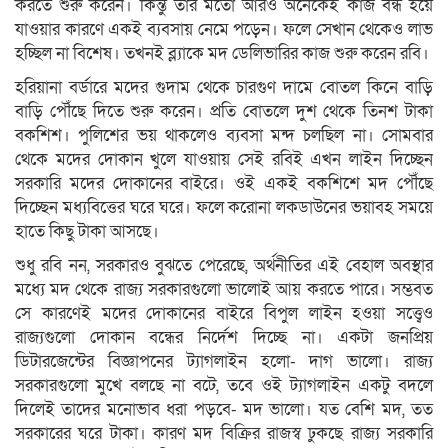
করতে শুরু করেন। কিন্তু তার মতো আরও অনেকেই কাজ বন্ধ হয়ে
যাওয়ার কারণে একই ব্যবসায় নেমে পড়েন। ফলে সেখান থেকেও লাভ
হচ্ছিল না বিশেষ। তখনই ব্ল্যাকে মদ ডেলিভারির কাজ শুরু করেন রবি।
হরিয়ানা বর্ডারে মদের গুদাম থেকে চারগুণ দামে বোতল কিনে বাড়ি
বাড়ি পৌঁছে দিতে শুরু করেন। প্রতি বোতলে দুশ থেকে তিনশ টাকা
বকশিশ। পুলিশের ভয় থাকলেও ব্যবসা মন্দ চলছিল না। সোমবার
থেকে মদের দোকান খুলে যাওয়ায় সেই রবিই এখন লাইন দিচ্ছেন
সরকারি মদের দোকানের বাইরে। ওই একই বকশিশে মদ পৌঁছে
দিচ্ছেন মধ্যবিত্তের ঘরে ঘরে। ফলে করোনা লকডাউনের ভয়াবহ সময়ে
হাতে কিছু টাকা আসছে।
শুধু রবি নন, সরকারও বুঝতে পেরেছে, অর্থনীতির এই বেহাল অবস্থার
মধ্যে মদ থেকে রাজ্য সরকারগুলো ভালোই আয় করতে পারে। সম্ভবত
সে কারণেই মদের দোকানের বাইরে বিপুল লাইন হওয়া সত্ত্বেও
রাজ্যগুলো দোকান বন্ধের নির্দেশ দিচ্ছে না। একটা জনপ্রিয়
ডিটারজেন্টের বিজ্ঞাপনের ট্যাগলাইন হলো- দাগ ভালো। রাজ্য
সরকারগুলো মুখে বলছে না বটে, তবে ওই ট্যাগলাইন একটু বদলে
দিলেই তাদের মনোভাব ধরা পড়বে- মদ ভালো। যত বেশি মদ, তত
সরকারের ঘরে টাকা। কারণ মদ বিক্রির রাজস্ব ঢুকছে রাজ্য সরকারি