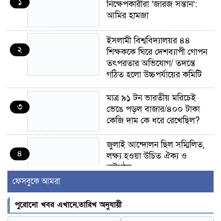
১
নিক্ষেপকারীরা ‘জারজ সন্তান’:
আমির হামজা
ইসলামী বিশ্ববিদ্যালয়র ৪৪
২
শিক্ষককে ঘিরে দেশব্যাপী গোপন
তৎপরতার অভিযোগ/ তদন্তে
গঠিত হলো উচ্চপর্যায়ের কমিটি
মাত্র ৯১ টন ভারতীয় মরিচেই
৩
ভেঙে পড়ল বাজার/৪০০ টাকা
কেজি দাম কে ধরে রেখেছিল?
জুলাই আন্দোলন ছিল সম্মিলিত,
৪
লক্ষ্য হওয়া উচিত ঐক্য ও
রাষ্ট্রগঠন
ফেসবুকে আমরা
ভোরে ঝিনাইদহ সীমান্তে জটলা
৫
দেখে বিএসএফের রাবার বুলেট,
পুরোনো খবর এখানে,তারিখ অনুযায়ী
বাংলাদেশি আহত