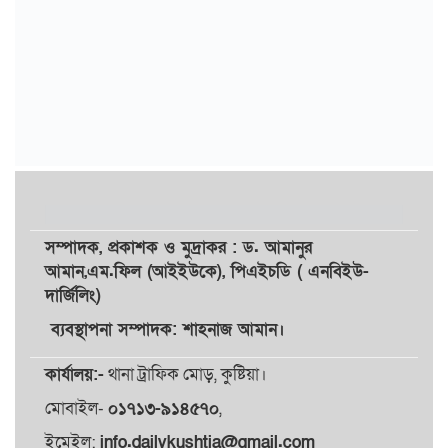
সম্পাদক,
প্রকাশক
ও
মুদ্রাকর
: ড. আমানুর
আমান,
এম.ফিল (আইইউকে), পিএইচডি ( এনবিইউ-
দার্জিলিং)
ব্যবস্থাপনা সম্পাদক: শাহনাজ আমান।
কার্যালয়:-
থানা ট্রাফিক মোড়, কুষ্টিয়া।
মোবাইল-
০১৭১৩-৯১৪৫৭০
,
ইমেইল:
info.dailykushtia@gmail.com