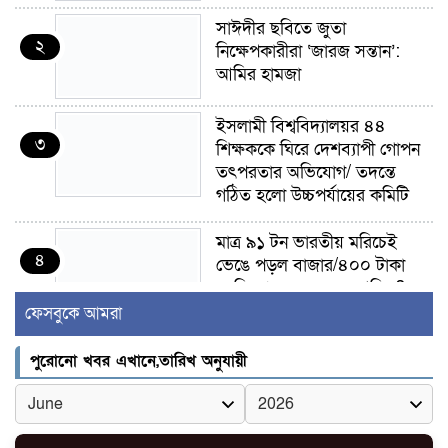
সাঈদীর ছবিতে জুতা
২
নিক্ষেপকারীরা ‘জারজ সন্তান’:
আমির হামজা
ইসলামী বিশ্ববিদ্যালয়র ৪৪
৩
শিক্ষককে ঘিরে দেশব্যাপী গোপন
তৎপরতার অভিযোগ/ তদন্তে
গঠিত হলো উচ্চপর্যায়ের কমিটি
মাত্র ৯১ টন ভারতীয় মরিচেই
৪
ভেঙে পড়ল বাজার/৪০০ টাকা
কেজি দাম কে ধরে রেখেছিল?
ফেসবুকে আমরা
জুলাই আন্দোলন ছিল সম্মিলিত,
৫
লক্ষ্য হওয়া উচিত ঐক্য ও
পুরোনো খবর এখানে,তারিখ অনুযায়ী
রাষ্ট্রগঠন
ভোরে ঝিনাইদহ সীমান্তে জটলা