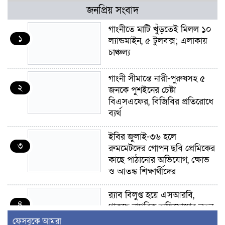
জনপ্রিয় সংবাদ
গাংনীতে মাটি খুঁড়তেই মিলল ১০
১
ল্যান্ডমাইন, ৫ টুলবক্স; এলাকায়
চাঞ্চল্য
গাংনী সীমান্তে নারী-পুরুষসহ ৫
২
জনকে পুশইনের চেষ্টা
বিএসএফের, বিজিবির প্রতিরোধে
ব্যর্থ
ইবির জুলাই-৩৬ হলে
৩
রুমমেটদের গোপন ছবি প্রেমিকের
কাছে পাঠানোর অভিযোগ, ক্ষোভ
ও আতঙ্ক শিক্ষার্থীদের
র‍্যাব বিলুপ্ত হয়ে এসআরবি,
৪
থাকছে নাগরিক অভিযোগের নতুন
ব্যবস্থা
ফেসবুকে আমরা