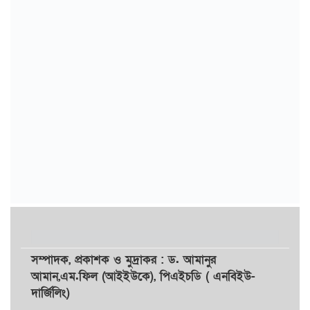
সম্পাদক,
প্রকাশক
ও
মুদ্রাকর
: ড. আমানুর
আমান,
এম.ফিল (আইইউকে), পিএইচডি ( এনবিইউ-
দার্জিলিং)