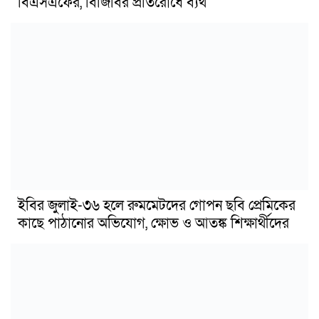
বিএসএফের, বিজিবির প্রতিরোধে ব্যর্থ
ইবির জুলাই-৩৬ হলে রুমমেটদের গোপন ছবি প্রেমিকের
কাছে পাঠানোর অভিযোগ, ক্ষোভ ও আতঙ্ক শিক্ষার্থীদের