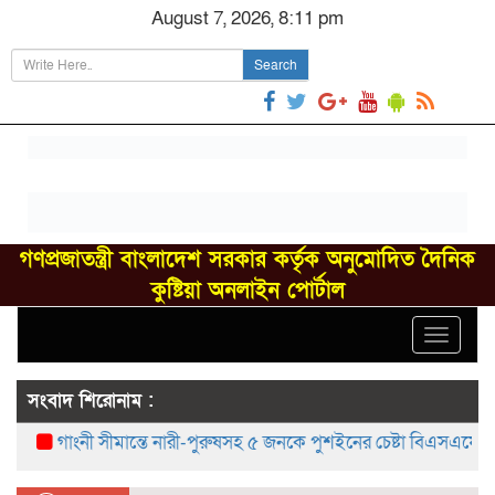
August 7, 2026, 8:11 pm
Search
গণপ্রজাতন্ত্রী বাংলাদেশ সরকার কর্তৃক অনুমোদিত দৈনিক
কুষ্টিয়া অনলাইন পোর্টাল
Toggle
navigat
সংবাদ শিরোনাম :
গাংনী সীমান্তে নারী-পুরুষসহ ৫ জনকে পুশইনের চেষ্টা বিএসএফের, বিজিব