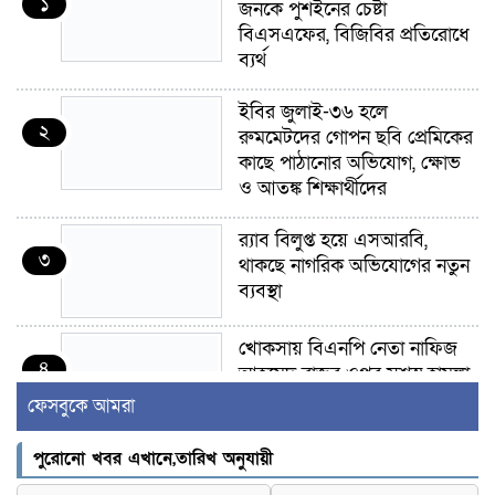
১
জনকে পুশইনের চেষ্টা
বিএসএফের, বিজিবির প্রতিরোধে
ব্যর্থ
ইবির জুলাই-৩৬ হলে
২
রুমমেটদের গোপন ছবি প্রেমিকের
কাছে পাঠানোর অভিযোগ, ক্ষোভ
ও আতঙ্ক শিক্ষার্থীদের
র‍্যাব বিলুপ্ত হয়ে এসআরবি,
৩
থাকছে নাগরিক অভিযোগের নতুন
ব্যবস্থা
খোকসায় বিএনপি নেতা নাফিজ
৪
আহমেদ রাজুর ওপর সশস্ত্র হামলা,
গুরুতর আহত
ফেসবুকে আমরা
সাঈদীর ছবিতে জুতা
পুরোনো খবর এখানে,তারিখ অনুযায়ী
৫
নিক্ষেপকারীরা ‘জারজ সন্তান’: