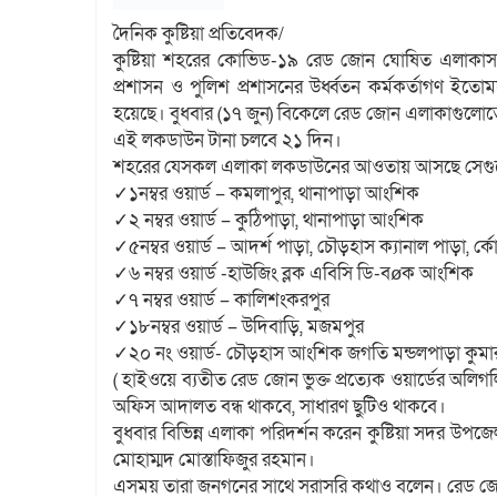
দৈনিক কুষ্টিয়া প্রতিবেদক/
কুষ্টিয়া শহরের কোভিড-১৯ রেড জোন ঘোষিত এলাকাসমু
প্রশাসন ও পুলিশ প্রশাসনের উর্ধ্বতন কর্মকর্তাগণ ইত
হয়েছে। বুধবার (১৭ জুন) বিকেলে রেড জোন এলাকাগুলোত
এই লকডাউন টানা চলবে ২১ দিন।
শহরের যেসকল এলাকা লকডাউনের আওতায় আসছে সেগু
✓১নম্বর ওয়ার্ড – কমলাপুর, থানাপাড়া আংশিক
✓২ নম্বর ওয়ার্ড – কুঠিপাড়া, থানাপাড়া আংশিক
✓৫নম্বর ওয়ার্ড – আদর্শ পাড়া, চৌড়হাস ক্যানাল পাড়া, র্
✓৬ নম্বর ওয়ার্ড -হাউজিং ব্লক এবিসি ডি-বø­ক আংশিক
✓৭ নম্বর ওয়ার্ড – কালিশংকরপুর
✓১৮নম্বর ওয়ার্ড – উদিবাড়ি, মজমপুর
✓২০ নং ওয়ার্ড- চৌড়হাস আংশিক জগতি মন্ডলপাড়া কুমারগা
( হাইওয়ে ব্যতীত রেড জোন ভুক্ত প্রত্যেক ওয়ার্ডের অলিগ
অফিস আদালত বন্ধ থাকবে, সাধারণ ছুটিও থাকবে।
বুধবার বিভিন্ন এলাকা পরিদর্শন করেন কুষ্টিয়া সদর উপজে
মোহাম্মদ মোস্তাফিজুর রহমান।
এসময় তারা জনগনের সাথে সরাসরি কথাও বলেন। রেড জ