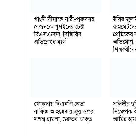
গাংনী সীমান্তে নারী-পুরুষসহ
ইবির জুল
৫ জনকে পুশইনের চেষ্টা
রুমমেটদে
বিএসএফের, বিজিবির
প্রেমিকের
প্রতিরোধে ব্যর্থ
অভিযোগ, 
শিক্ষার্থীদে
খোকসায় বিএনপি নেতা
সাঈদীর ছ
নাফিজ আহমেদ রাজুর ওপর
নিক্ষেপকার
সশস্ত্র হামলা, গুরুতর আহত
আমির হাম