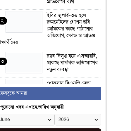
প্রতিরোধে ব্যর্থ
ইবির জুলাই-৩৬ হলে
২
রুমমেটদের গোপন ছবি
প্রেমিকের কাছে পাঠানোর
অভিযোগ, ক্ষোভ ও আতঙ্ক
িক্ষার্থীদের
র‍্যাব বিলুপ্ত হয়ে এসআরবি,
৩
থাকছে নাগরিক অভিযোগের
নতুন ব্যবস্থা
খোকসায় বিএনপি নেতা
৪
নাফিজ আহমেদ রাজুর ওপর
ফেসবুকে আমরা
সশস্ত্র হামলা, গুরুতর আহত
পুরোনো খবর এখানে,তারিখ অনুযায়ী
সাঈদীর ছবিতে জুতা
৫
নিক্ষেপকারীরা ‘জারজ
সন্তান’: আমির হামজা