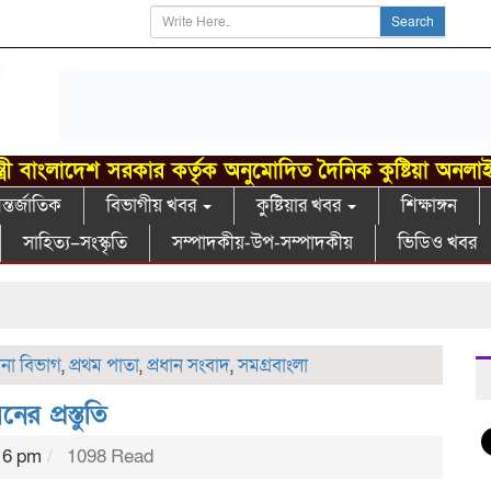
Search
্ত্রী বাংলাদেশ সরকার কর্তৃক অনুমোদিত দৈনিক কুষ্টিয়া অনলা
্তর্জাতিক
বিভাগীয় খবর
কুষ্টিয়ার খবর
শিক্ষাঙ্গন
সাহিত্য–সংস্কৃতি
সম্পাদকীয়-উপ-সম্পাদকীয়
ভিডিও খবর
গা
লনা বিভাগ
,
প্রথম পাতা
,
প্রধান সংবাদ
,
সমগ্রবাংলা
র প্রস্তুতি
16 pm
1098 Read