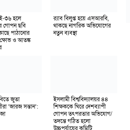
াই-৩৬ হলে
র‍্যাব বিলুপ্ত হয়ে এসআরবি,
র গোপন ছবি
থাকছে নাগরিক অভিযোগের
 কাছে পাঠানোর
নতুন ব্যবস্থা
ক্ষোভ ও আতঙ্ক
র
বিতে জুতা
ইসলামী বিশ্ববিদ্যালয়র ৪৪
ীরা ‘জারজ সন্তান’:
শিক্ষককে ঘিরে দেশব্যাপী
জা
গোপন তৎপরতার অভিযোগ/
তদন্তে গঠিত হলো
উচ্চপর্যায়ের কমিটি