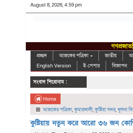
August 8, 2026, 4:59 pm
গণপ্রজাতন
প্রচ্ছদ
আজকের পত্রিকা
জাতীয়
আন
English Version
ই-পেপার
বিজ্ঞাপন
সংবাদ শিরোনাম :
Home
আজকের পত্রিকা
,
কুমারখালী
,
কুষ্টিয়া সদর
,
খুলনা ব
কুষ্টিয়ায় নতুন করে আরো ৩৬ জন কোভি