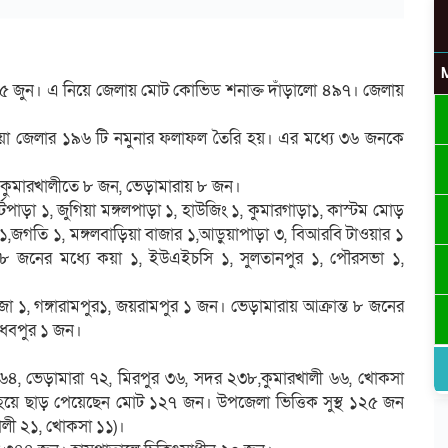
ট ২৫ জুন। এ নিয়ে জেলায় মোট কোভিড শনাক্ত দাঁড়ালো ৪৯৭। জেলায়
উ
্টিয়া জেলার ১৯৬ টি নমুনার ফলাফল তৈরি হয়। এর মধ্যে ৩৬ জনকে
, কুমারখালীতে ৮ জন, ভেড়ামারায় ৮ জন।
টপাড়া ১, জুগিয়া মঙ্গলপাড়া ১, হাউজিং ১, কুমারগাড়া১, কাস্টম মোড়
র
১,জগতি ১, মঙ্গলবাড়িয়া বাজার ১,আড়ুয়াপাড়া ৩, বিআরবি টাওয়ার ১
 ৮ জনের মধ্যে কয়া ১, ইউএইচসি ১, সুলতানপুর ১, পৌরসভা ১,
জা ১, গঙ্গারামপুর১, জয়রামপুর ১ জন। ভেড়ামারায় আক্রান্ত ৮ জনের
মাধবপুর ১ জন।
ুর ৬৪, ভেড়ামারা ৭২, মিরপুর ৩৬, সদর ২৩৮,কুমারখালী ৬৬, খোকসা
থ হয়ে ছাড় পেয়েছেন মোট ১২৭ জন। উপজেলা ভিত্তিক সুস্থ ১২৫ জন
ালী ২১, খোকসা ১১)।