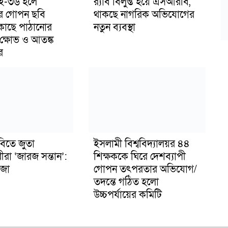
াই-৩৬ হলে
র‍্যাব বিলুপ্ত হয়ে এসআরবি,
র গোপন ছবি
থাকছে নাগরিক অভিযোগের
 কাছে পাঠানোর
নতুন ব্যবস্থা
ক্ষোভ ও আতঙ্ক
র
বিতে জুতা
ইসলামী বিশ্ববিদ্যালয়র ৪৪
ীরা ‘জারজ সন্তান’:
শিক্ষককে ঘিরে দেশব্যাপী
জা
গোপন তৎপরতার অভিযোগ/
তদন্তে গঠিত হলো
উচ্চপর্যায়ের কমিটি