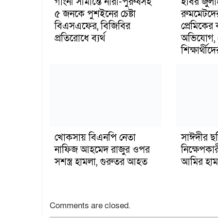
গাংনী সীমান্তে নারী-পুরুষসহ
ইবির জুল
৫ জনকে পুশইনের চেষ্টা
রুমমেটদে
বিএসএফের, বিজিবির
প্রেমিকের
প্রতিরোধে ব্যর্থ
অভিযোগ, 
শিক্ষার্থীদে
খোকসায় বিএনপি নেতা
সাঈদীর ছ
নাফিজ আহমেদ রাজুর ওপর
নিক্ষেপকার
সশস্ত্র হামলা, গুরুতর আহত
আমির হাম
Comments are closed.