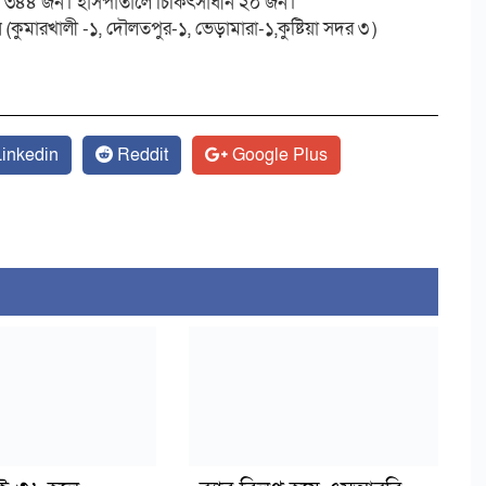
ন ৩৪৪ জন। হাসপাতালে চিকিৎসাধীন ২০ জন।
 (কুমারখালী -১, দৌলতপুর-১, ভেড়ামারা-১,কুষ্টিয়া সদর ৩ )
inkedin
Reddit
Google Plus