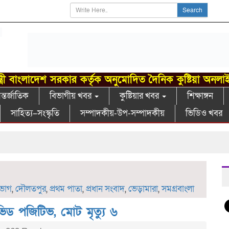
Search
্ত্রী বাংলাদেশ সরকার কর্তৃক অনুমোদিত দৈনিক কুষ্টিয়া অনলা
্তর্জাতিক
বিভাগীয় খবর
কুষ্টিয়ার খবর
শিক্ষাঙ্গন
সাহিত্য–সংস্কৃতি
সম্পাদকীয়-উপ-সম্পাদকীয়
ভিডিও খবর
িভাগ
,
দৌলতপুর
,
প্রথম পাতা
,
প্রধান সংবাদ
,
ভেড়ামারা
,
সমগ্রবাংলা
ড পজিটিভ, মোট মৃত্যু ৬