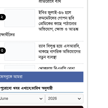
প্রতিরোধে ব্যর্থ
ইবির জুলাই-৩৬ হলে
২
রুমমেটদের গোপন ছবি
প্রেমিকের কাছে পাঠানোর
অভিযোগ, ক্ষোভ ও আতঙ্ক
িক্ষার্থীদের
র‍্যাব বিলুপ্ত হয়ে এসআরবি,
৩
থাকছে নাগরিক অভিযোগের
নতুন ব্যবস্থা
খোকসায় বিএনপি নেতা
৪
নাফিজ আহমেদ রাজুর ওপর
ফেসবুকে আমরা
সশস্ত্র হামলা, গুরুতর আহত
পুরোনো খবর এখানে,তারিখ অনুযায়ী
সাঈদীর ছবিতে জুতা
৫
নিক্ষেপকারীরা ‘জারজ
সন্তান’: আমির হামজা