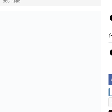
863 Read
শ