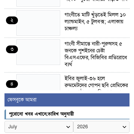
গাংনীতে মাটি খুঁড়তেই মিলল ১০
২
ল্যান্ডমাইন, ৫ টুলবক্স; এলাকায়
চাঞ্চল্য
গাংনী সীমান্তে নারী-পুরুষসহ ৫
৩
জনকে পুশইনের চেষ্টা
বিএসএফের, বিজিবির প্রতিরোধে
ব্যর্থ
ইবির জুলাই-৩৬ হলে
৪
রুমমেটদের গোপন ছবি প্রেমিকের
কাছে পাঠানোর অভিযোগ, ক্ষোভ
ও আতঙ্ক শিক্ষার্থীদের
ফেসবুকে আমরা
র‍্যাব বিলুপ্ত হয়ে এসআরবি,
পুরোনো খবর এখানে,তারিখ অনুযায়ী
৫
থাকছে নাগরিক অভিযোগের নতুন
ব্যবস্থা