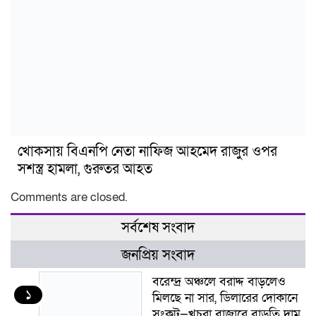
খোকসায় বিএনপি নেতা নাফিজ আহমেদ রাজুর ওপর
সশস্ত্র হামলা, গুরুতর আহত
Comments are closed.
সর্বশেষ সংবাদ
জনপ্রিয় সংবাদ
বরেন্দ্র অঞ্চলে বরাদ্দ বাড়লেও
১
মিলছে না সার, ডিলারের দোকানে
সংকট—খুচরা বাজারে বাড়তি দাম