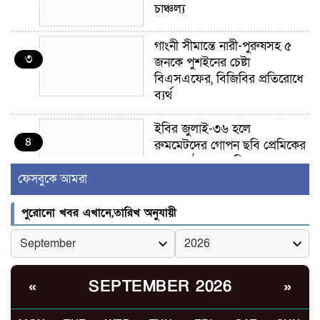
চাঞ্চল্য
গাংনী সীমান্তে নারী-পুরুষসহ ৫
৩
জনকে পুশইনের চেষ্টা
বিএসএফের, বিজিবির প্রতিরোধে
ব্যর্থ
ইবির জুলাই-৩৬ হলে
৪
রুমমেটদের গোপন ছবি প্রেমিকের
কাছে পাঠানোর অভিযোগ, ক্ষোভ
ও আতঙ্ক শিক্ষার্থীদের
ফেসবুকে আমরা
র‍্যাব বিলুপ্ত হয়ে এসআরবি,
পুরোনো খবর এখানে,তারিখ অনুযায়ী
৫
থাকছে নাগরিক অভিযোগের নতুন
ব্যবস্থা
খোকসায় বিএনপি নেতা নাফিজ
SEPTEMBER 2026
«
»
৬
আহমেদ রাজুর ওপর সশস্ত্র হামলা,
গুরুতর আহত