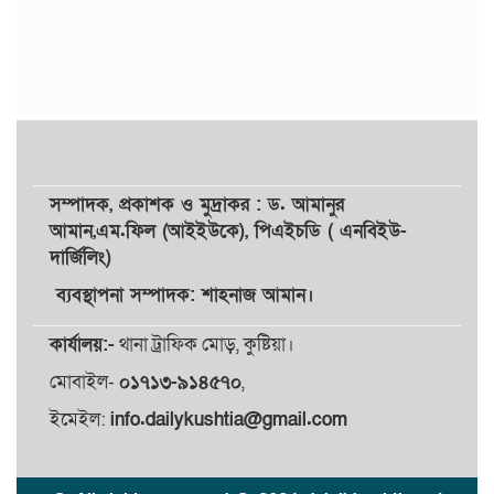
সম্পাদক,
প্রকাশক
ও
মুদ্রাকর
: ড. আমানুর
আমান,
এম.ফিল (আইইউকে), পিএইচডি ( এনবিইউ-
দার্জিলিং)
ব্যবস্থাপনা সম্পাদক: শাহনাজ আমান।
কার্যালয়:-
থানা ট্রাফিক মোড়, কুষ্টিয়া।
মোবাইল-
০১৭১৩-৯১৪৫৭০
,
ইমেইল:
info.dailykushtia@gmail.com