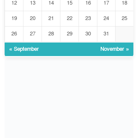
12
13
14
15
16
17
18
৮
শিক্ষকদের বদলি কার্যক্রম চালু
19
20
21
22
23
24
25
গবেষণার আগে গবেষণার ভিত্তি:
26
27
28
29
30
31
৯
বিশ্ববিদ্যালয় কি প্রস্তুত?
« September
November »
ইসলামী বিশ্ববিদ্যালয়ে
১০
ওরিয়েন্টেশন/ খাদ্যে হতাশার স্বাদ