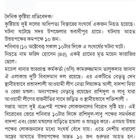
দৈনিক কুষ্টিয়া প্রতিবেদক/
কুষ্টিয়ায় দুই দলের আধিপত্য বিস্তারের সংঘর্ষে একজন নিহত হয়েছে।
ঘটনা ঘটেছে সদর উপজেলার ভবানীপুর গ্রামে। ঘটনায় আহত
উভয়পক্ষের কমপক্ষে ১০ জন।
শনিবার (১০ অক্টোবর) সকাল ১০টার দিকে এ সংঘর্ষের ঘটনা ঘটে।
নিহতে নাম ফরিদ হোসেন (৪৫), একই গ্রামের মৃত ময়েন ফারাজির
ছেলে।
মডেল থানার ভারপ্রাপ্ত কর্মকর্তা (ওসি) কামরুজ্জামান তালুকদার জানান
ঐ এলাকায় দুটি বিবাদমান দল রয়েছে। এর একটিতে নেতৃত্ব দেন
স্থানীয়ভাবে প্রভাবশালী আওয়ামী লীগ নেতা লিয়াকত আলী, বাদশা মিয়া
ও রেজা মন্ডল। অন্যপক্ষের নেতৃত্বে রয়েছেন রাশিদুল ও লাবু যারা
আওয়ামী লীগের রাজনীতির সাথে জড়িত ও স্থানীয়ভাবে শক্তিশালী ।
সপ্পাহ আগে দুই গ্রæপই পক্ষের লোকজনদের বিরোধ সৃষ্টি হয়। এই
বিরোধের জেরে শনিবার ১০টার দিকে রাশিদুল-লাবু পক্ষের সমর্থকরা
বাদশা এবং রেজা মন্ডলের বাড়িতে হামলা ও ভাঙচুর করে। এসময় উভয়
পক্ষের লোকজনদের মধ্যে সংঘর্ষ বেঁধে যায়। এতে দেশীয় ধারালো
অস্ত্রের আঘাতে উভয়পক্ষের অন্তত ১০ জন গুরুতর আহত হন।